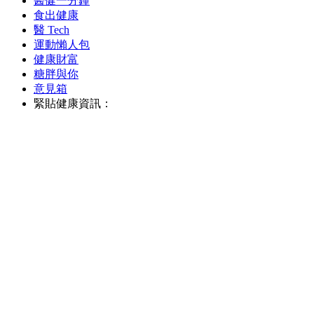
醫健一分鐘
食出健康
醫 Tech
運動懶人包
健康財富
糖胖與你
意見箱
緊貼健康資訊：