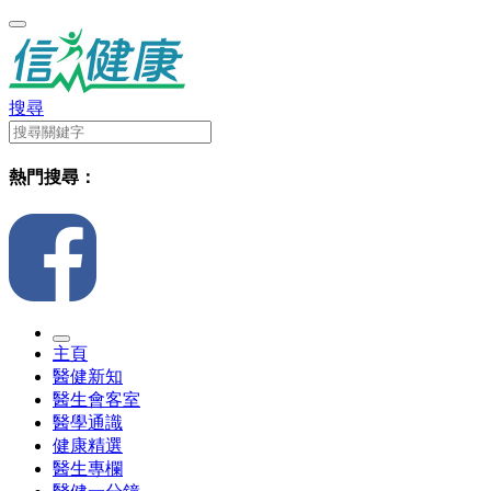
搜尋
熱門搜尋：
主頁
醫健新知
醫生會客室
醫學通識
健康精選
醫生專欄