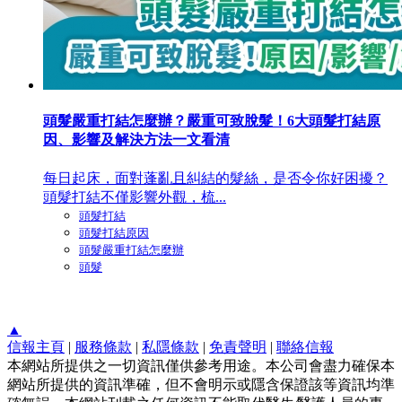
頭髮嚴重打結怎麼辦？嚴重可致脫髮！6大頭髮打結原
因、影響及解決方法一文看清
每日起床，面對蓬亂且糾結的髮絲，是否令你好困擾？
頭髮打結不僅影響外觀，梳...
頭髮打結
頭髮打結原因
頭髮嚴重打結怎麼辦
頭髮
▲
信報主頁
|
服務條款
|
私隱條款
|
免責聲明
|
聯絡信報
本網站所提供之一切資訊僅供參考用途。本公司會盡力確保本
網站所提供的資訊準確，但不會明示或隱含保證該等資訊均準