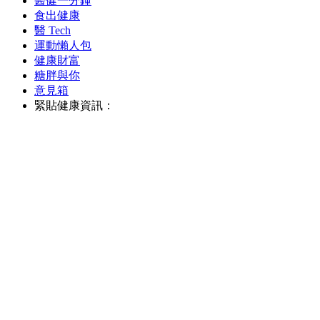
醫健一分鐘
食出健康
醫 Tech
運動懶人包
健康財富
糖胖與你
意見箱
緊貼健康資訊：