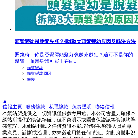
頭髮變幼是脫髮先兆？拆解8大頭髮變幼原因及解決方法
照鏡時，你是否覺得頭髮好像越來越細？這可不是你的
錯覺，而是身體可能正在向...
頭髮變幼
頭髮變幼原因
頭髮
▲
信報主頁
|
服務條款
|
私隱條款
|
免責聲明
|
聯絡信報
本網站所提供之一切資訊僅供參考用途。本公司會盡力確保本
網站所提供的資訊準確，但不會明示或隱含保證該等資訊均準
確無誤。本網站刊載之任何資訊不能取代醫生∕醫護人員的專
業意見、診斷或治理，亦未必適用於任何情況。如對身體狀況