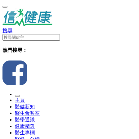
搜尋
熱門搜尋：
主頁
醫健新知
醫生會客室
醫學通識
健康精選
醫生專欄