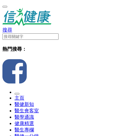
搜尋
熱門搜尋：
主頁
醫健新知
醫生會客室
醫學通識
健康精選
醫生專欄