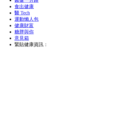
醫健一分鐘
食出健康
醫 Tech
運動懶人包
健康財富
糖胖與你
意見箱
緊貼健康資訊：