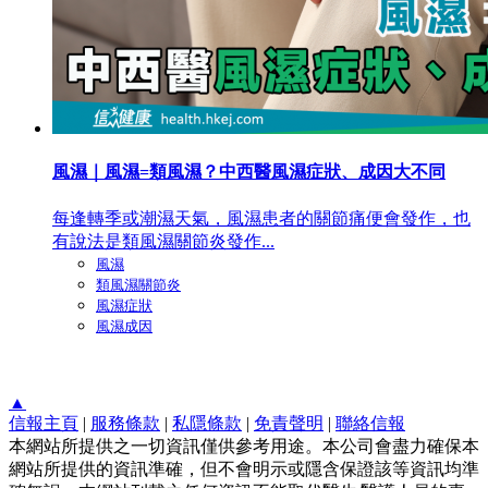
風濕｜風濕=類風濕？中西醫風濕症狀、成因大不同
每逢轉季或潮濕天氣，風濕患者的關節痛便會發作，也
有說法是類風濕關節炎發作...
風濕
類風濕關節炎
風濕症狀
風濕成因
▲
信報主頁
|
服務條款
|
私隱條款
|
免責聲明
|
聯絡信報
本網站所提供之一切資訊僅供參考用途。本公司會盡力確保本
網站所提供的資訊準確，但不會明示或隱含保證該等資訊均準