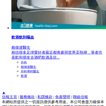
飲酒飲到嘔血
賴偉達醫生
相信很多足球愛好者最近都會參與世界盃熱潮，筆者也
喜歡和朋友去酒吧飲酒及欣...
外科
賴偉達醫生
外科專科醫生
飲酒
▲
信報主頁
|
服務條款
|
私隱條款
|
免責聲明
|
聯絡信報
本網站所提供之一切資訊僅供參考用途。本公司會盡力確保本