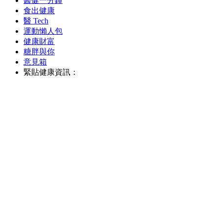
醫健一分鐘
食出健康
醫 Tech
運動懶人包
健康財富
糖胖與你
意見箱
緊貼健康資訊：