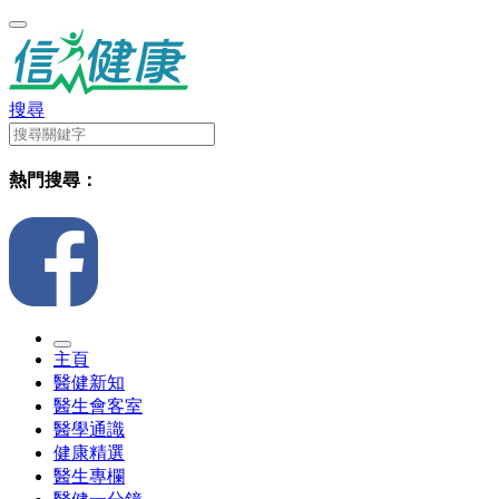
搜尋
熱門搜尋：
主頁
醫健新知
醫生會客室
醫學通識
健康精選
醫生專欄