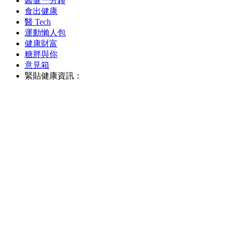
醫健一分鐘
食出健康
醫 Tech
運動懶人包
健康財富
糖胖與你
意見箱
緊貼健康資訊：