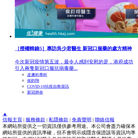
［授權輯錄5］專訪吳少君醫生 新冠⼝服藥的處方精神
今次新冠疫情第五波，最令人感到安慰的是，港府成功
引入兩隻新冠口服抗病毒藥...
皮膚科專科
侯鈞翔
COVID-19抗疫自救資訊
新冠肺炎
▲
信報主頁
|
服務條款
|
私隱條款
|
免責聲明
|
聯絡信報
本網站所提供之一切資訊僅供參考用途。本公司會盡力確保本
網站所提供的資訊準確，但不會明示或隱含保證該等資訊均準