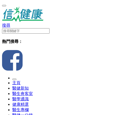
搜尋
熱門搜尋：
主頁
醫健新知
醫生會客室
醫學通識
健康精選
醫生專欄