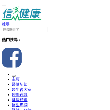
搜尋
熱門搜尋：
主頁
醫健新知
醫生會客室
醫學通識
健康精選
醫生專欄