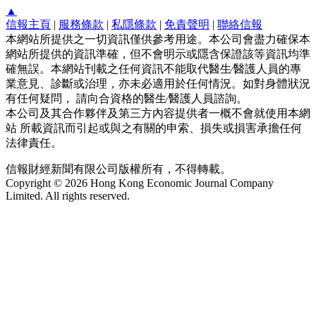
▲
信報主頁
|
服務條款
|
私隱條款
|
免責聲明
|
聯絡信報
本網站所提供之一切資訊僅供參考用途。本公司會盡力確保本
網站所提供的資訊準確，但不會明示或隱含保證該等資訊均準
確無誤。本網站刊載之任何資訊不能取代醫生∕醫護人員的專
業意見、診斷或治理，亦未必適用於任何情況。如對身體狀況
有任何疑問， 請向合資格的醫生∕醫護人員諮詢。
本公司及其合作夥伴及第三方內容提供者一概不會就使用本網
站 所載資訊而引起或與之有關的申索、損失或損害承擔任何
法律責任。
信報財經新聞有限公司版權所有，不得轉載。
Copyright © 2026 Hong Kong Economic Journal Company
Limited. All rights reserved.