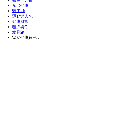
醫健一分鐘
食出健康
醫 Tech
運動懶人包
健康財富
糖胖與你
意見箱
緊貼健康資訊：