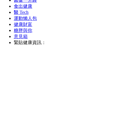
醫健一分鐘
食出健康
醫 Tech
運動懶人包
健康財富
糖胖與你
意見箱
緊貼健康資訊：