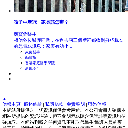
孩子中新冠，家長該怎辦？
顏寶倫醫生
相信各位醫護同業，在過去兩三個禮拜都收到好些親友
的急電或訊息：家裏有幼小...
家庭醫學
顏寶倫
香港家庭醫學學院
新冠疫苗
▲
信報主頁
|
服務條款
|
私隱條款
|
免責聲明
|
聯絡信報
本網站所提供之一切資訊僅供參考用途。本公司會盡力確保本
網站所提供的資訊準確，但不會明示或隱含保證該等資訊均準
確無誤。本網站刊載之任何資訊不能取代醫生∕醫護人員的專