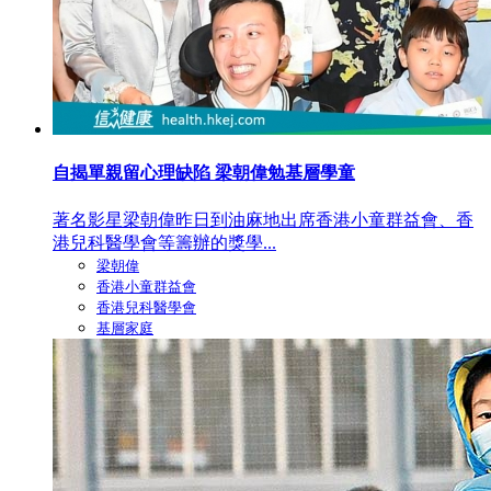
自揭單親留心理缺陷 梁朝偉勉基層學童
著名影星梁朝偉昨日到油麻地出席香港小童群益會、香
港兒科醫學會等籌辦的獎學...
梁朝偉
香港小童群益會
香港兒科醫學會
基層家庭