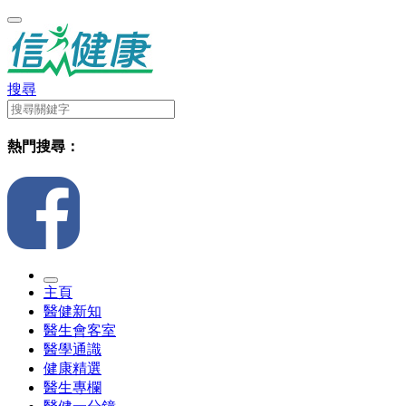
搜尋
熱門搜尋：
主頁
醫健新知
醫生會客室
醫學通識
健康精選
醫生專欄