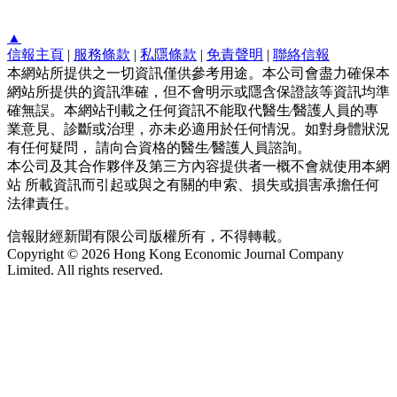
▲
信報主頁
|
服務條款
|
私隱條款
|
免責聲明
|
聯絡信報
本網站所提供之一切資訊僅供參考用途。本公司會盡力確保本
網站所提供的資訊準確，但不會明示或隱含保證該等資訊均準
確無誤。本網站刊載之任何資訊不能取代醫生∕醫護人員的專
業意見、診斷或治理，亦未必適用於任何情況。如對身體狀況
有任何疑問， 請向合資格的醫生∕醫護人員諮詢。
本公司及其合作夥伴及第三方內容提供者一概不會就使用本網
站 所載資訊而引起或與之有關的申索、損失或損害承擔任何
法律責任。
信報財經新聞有限公司版權所有，不得轉載。
Copyright © 2026 Hong Kong Economic Journal Company
Limited. All rights reserved.