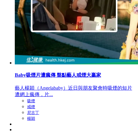
Baby吸煙片遭瘋傳 盤點藝人戒煙大贏家
藝人楊穎（Angelababy）近日與朋友聚會時吸煙的短片
遭網上瘋傳，片...
吸煙
戒煙
尼古丁
楊穎