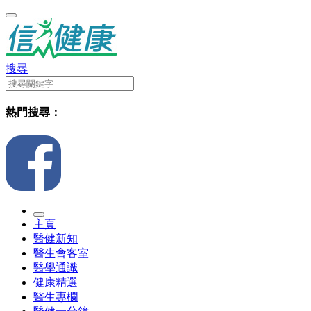
搜尋
熱門搜尋：
主頁
醫健新知
醫生會客室
醫學通識
健康精選
醫生專欄