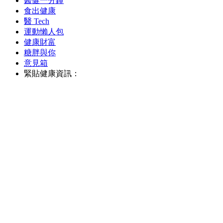
醫健一分鐘
食出健康
醫 Tech
運動懶人包
健康財富
糖胖與你
意見箱
緊貼健康資訊：