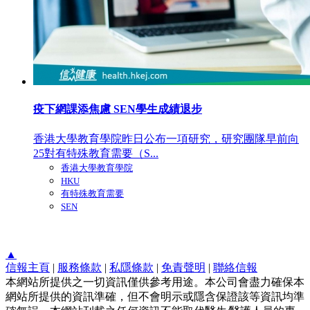
疫下網課添焦慮 SEN學生成績退步
香港大學教育學院昨日公布一項研究，研究團隊早前向
25對有特殊教育需要（S...
香港大學教育學院
HKU
有特殊教育需要
SEN
▲
信報主頁
|
服務條款
|
私隱條款
|
免責聲明
|
聯絡信報
本網站所提供之一切資訊僅供參考用途。本公司會盡力確保本
網站所提供的資訊準確，但不會明示或隱含保證該等資訊均準