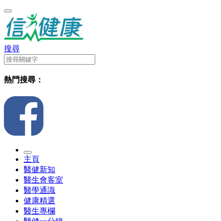
搜尋
熱門搜尋：
主頁
醫健新知
醫生會客室
醫學通識
健康精選
醫生專欄