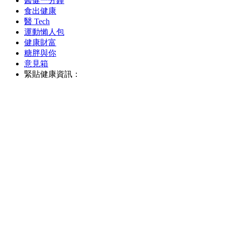
醫健一分鐘
食出健康
醫 Tech
運動懶人包
健康財富
糖胖與你
意見箱
緊貼健康資訊：