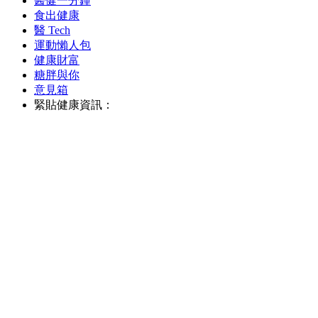
醫健一分鐘
食出健康
醫 Tech
運動懶人包
健康財富
糖胖與你
意見箱
緊貼健康資訊：