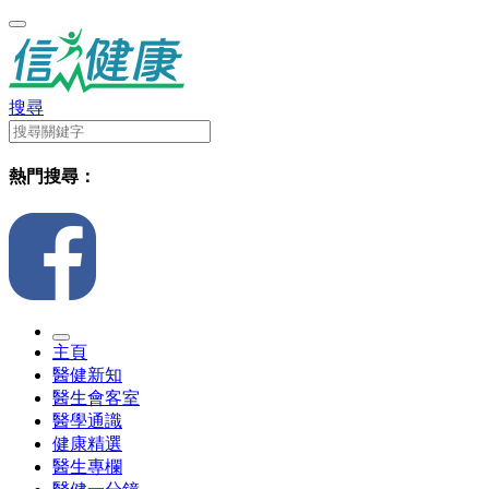
搜尋
熱門搜尋：
主頁
醫健新知
醫生會客室
醫學通識
健康精選
醫生專欄