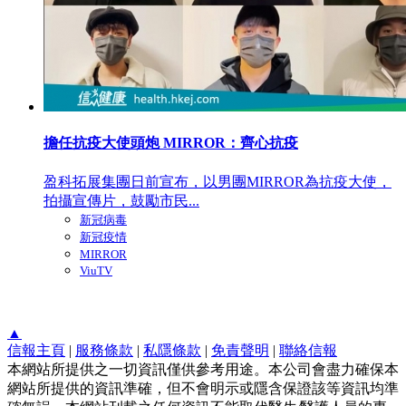
擔任抗疫大使頭炮 MIRROR：齊心抗疫
盈科拓展集團日前宣布，以男團MIRROR為抗疫大使，
拍攝宣傳片，鼓勵市民...
新冠病毒
新冠疫情
MIRROR
ViuTV
▲
信報主頁
|
服務條款
|
私隱條款
|
免責聲明
|
聯絡信報
本網站所提供之一切資訊僅供參考用途。本公司會盡力確保本
網站所提供的資訊準確，但不會明示或隱含保證該等資訊均準