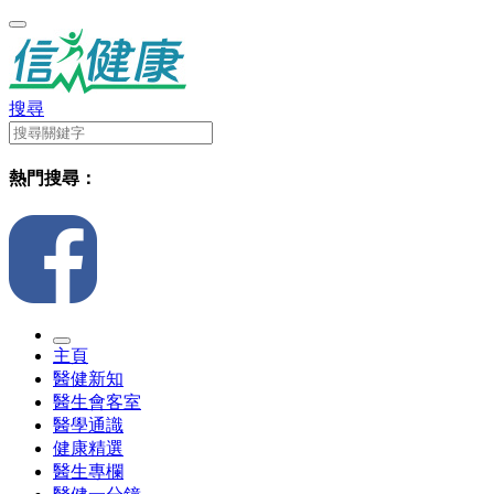
搜尋
熱門搜尋：
主頁
醫健新知
醫生會客室
醫學通識
健康精選
醫生專欄