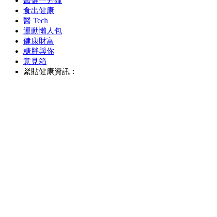
醫健一分鐘
食出健康
醫 Tech
運動懶人包
健康財富
糖胖與你
意見箱
緊貼健康資訊：