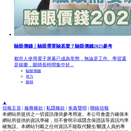
驗眼價錢｜驗眼需要驗甚麼？驗眼價錢2025參考
都市人使用電子屏幕已成為常態，無論是工作、學習還
是娛樂，眼睛長時間集中於...
驗眼價錢
視力
眼睛
▲
信報主頁
|
服務條款
|
私隱條款
|
免責聲明
|
聯絡信報
本網站所提供之一切資訊僅供參考用途。本公司會盡力確保本
網站所提供的資訊準確，但不會明示或隱含保證該等資訊均準
確無誤。本網站刊載之任何資訊不能取代醫生∕醫護人員的專