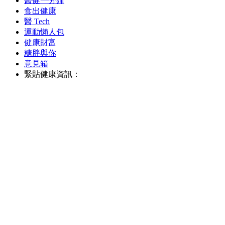
醫健一分鐘
食出健康
醫 Tech
運動懶人包
健康財富
糖胖與你
意見箱
緊貼健康資訊：