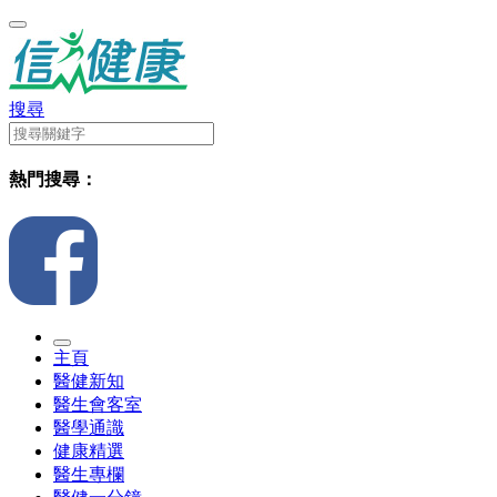
搜尋
熱門搜尋：
主頁
醫健新知
醫生會客室
醫學通識
健康精選
醫生專欄