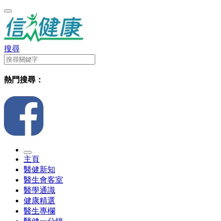
搜尋
熱門搜尋：
主頁
醫健新知
醫生會客室
醫學通識
健康精選
醫生專欄