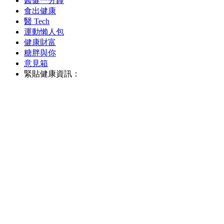
醫健一分鐘
食出健康
醫 Tech
運動懶人包
健康財富
糖胖與你
意見箱
緊貼健康資訊：