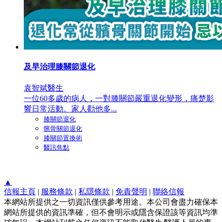
及早治理膝關節退化
袁智斌醫生
一位60多歲的病人，一對膝關節嚴重退化變形，痛楚影
響日常活動。家人勸他多...
膝關節退化
髕骨關節退化
膝關節置換術
醫訊焦點
▲
信報主頁
|
服務條款
|
私隱條款
|
免責聲明
|
聯絡信報
本網站所提供之一切資訊僅供參考用途。本公司會盡力確保本
網站所提供的資訊準確，但不會明示或隱含保證該等資訊均準