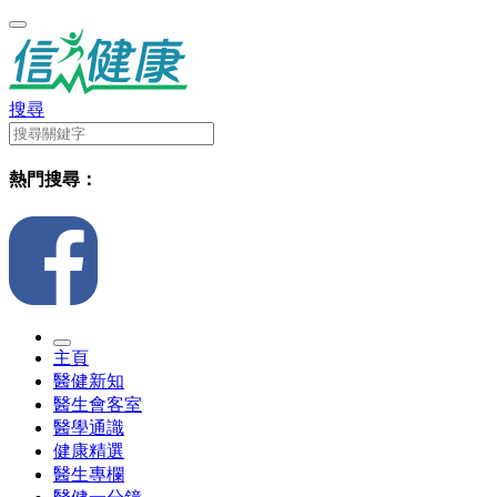
搜尋
熱門搜尋：
主頁
醫健新知
醫生會客室
醫學通識
健康精選
醫生專欄