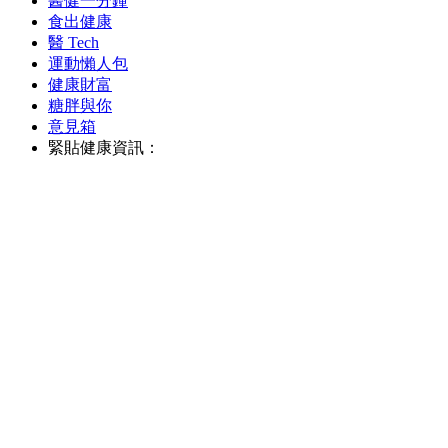
醫健一分鐘
食出健康
醫 Tech
運動懶人包
健康財富
糖胖與你
意見箱
緊貼健康資訊：