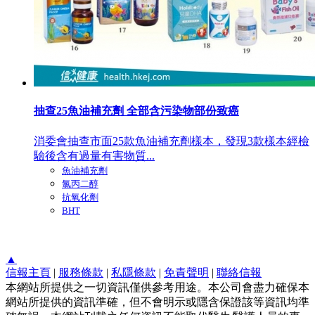
抽查25魚油補充劑 全部含污染物部份致癌
消委會抽查市面25款魚油補充劑樣本，發現3款樣本經檢
驗後含有過量有害物質...
魚油補充劑
氯丙二醇
抗氧化劑
BHT
▲
信報主頁
|
服務條款
|
私隱條款
|
免責聲明
|
聯絡信報
本網站所提供之一切資訊僅供參考用途。本公司會盡力確保本
網站所提供的資訊準確，但不會明示或隱含保證該等資訊均準