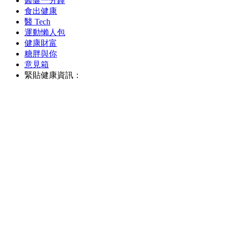
醫健一分鐘
食出健康
醫 Tech
運動懶人包
健康財富
糖胖與你
意見箱
緊貼健康資訊：