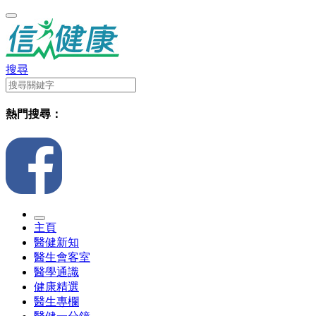
搜尋
熱門搜尋：
主頁
醫健新知
醫生會客室
醫學通識
健康精選
醫生專欄