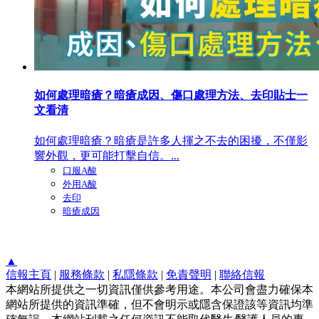
如何處理暗瘡？暗瘡成因、傷口處理方法、去印貼士一
文看清
如何處理暗瘡？暗瘡是許多人揮之不去的困擾，不僅影
響外觀，更可能打擊自信。...
口服A酸
外用A酸
去印
暗瘡成因
▲
信報主頁
|
服務條款
|
私隱條款
|
免責聲明
|
聯絡信報
本網站所提供之一切資訊僅供參考用途。本公司會盡力確保本
網站所提供的資訊準確，但不會明示或隱含保證該等資訊均準