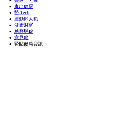
醫健一分鐘
食出健康
醫 Tech
運動懶人包
健康財富
糖胖與你
意見箱
緊貼健康資訊：