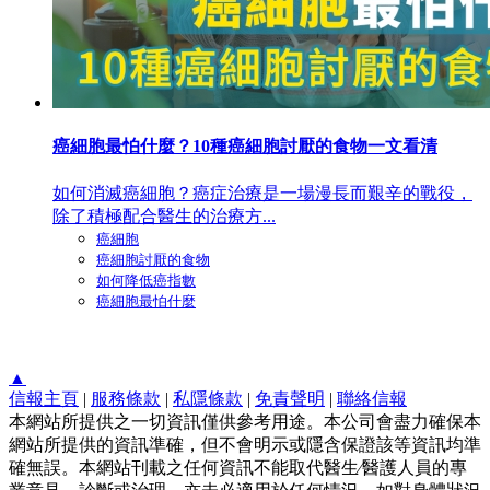
癌細胞最怕什麼？10種癌細胞討厭的食物一文看清
如何消滅癌細胞？癌症治療是一場漫長而艱辛的戰役，
除了積極配合醫生的治療方...
癌細胞
癌細胞討厭的食物
如何降低癌指數
癌細胞最怕什麼
▲
信報主頁
|
服務條款
|
私隱條款
|
免責聲明
|
聯絡信報
本網站所提供之一切資訊僅供參考用途。本公司會盡力確保本
網站所提供的資訊準確，但不會明示或隱含保證該等資訊均準
確無誤。本網站刊載之任何資訊不能取代醫生∕醫護人員的專