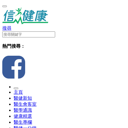
搜尋
熱門搜尋：
主頁
醫健新知
醫生會客室
醫學通識
健康精選
醫生專欄