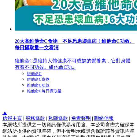
20大高維他命C食物 不足恐患壞血病！維他命C功效、
每日攝取量一文看清
維他命C是維持人體健康不可或缺的營養素，它對身體
有着不同功效。維他命C功...
維他命C
維他命C食物
維他命C功效
維他命C每日攝取量
▲
信報主頁
|
服務條款
|
私隱條款
|
免責聲明
|
聯絡信報
本網站所提供之一切資訊僅供參考用途。本公司會盡力確保本
網站所提供的資訊準確，但不會明示或隱含保證該等資訊均準