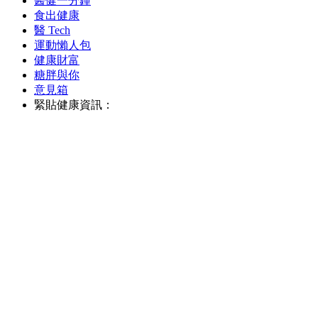
醫健一分鐘
食出健康
醫 Tech
運動懶人包
健康財富
糖胖與你
意見箱
緊貼健康資訊：