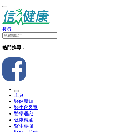
搜尋
熱門搜尋：
主頁
醫健新知
醫生會客室
醫學通識
健康精選
醫生專欄