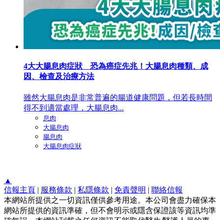
4大大腸息肉症狀 恐為癌症先兆！大腸息肉種類、成
因、檢查及治療方法
雖然大腸息肉是非常普遍的腸道健康問題，但若長時間
得不到適當處理，大腸息肉...
息肉
大腸息肉
腸息肉
大腸息肉症狀
▲
信報主頁
|
服務條款
|
私隱條款
|
免責聲明
|
聯絡信報
本網站所提供之一切資訊僅供參考用途。本公司會盡力確保本
網站所提供的資訊準確，但不會明示或隱含保證該等資訊均準