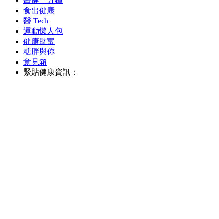
醫健一分鐘
食出健康
醫 Tech
運動懶人包
健康財富
糖胖與你
意見箱
緊貼健康資訊：