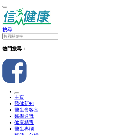
搜尋
熱門搜尋：
主頁
醫健新知
醫生會客室
醫學通識
健康精選
醫生專欄