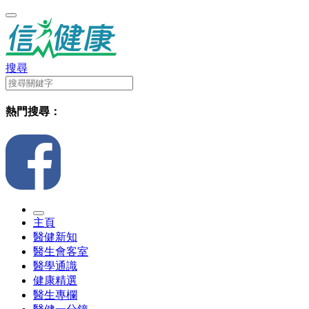
搜尋
熱門搜尋：
主頁
醫健新知
醫生會客室
醫學通識
健康精選
醫生專欄