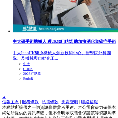
中大研手術機械人 獲2023紅點獎 助加快消化道癌症手術
中大InnoHK醫療機械人創新技術中心、醫學院外科團
隊、及機械與自動化工...
中大
CUHK
2023紅點獎
EndoR
▲
信報主頁
|
服務條款
|
私隱條款
|
免責聲明
|
聯絡信報
本網站所提供之一切資訊僅供參考用途。本公司會盡力確保本
網站所提供的資訊準確，但不會明示或隱含保證該等資訊均準