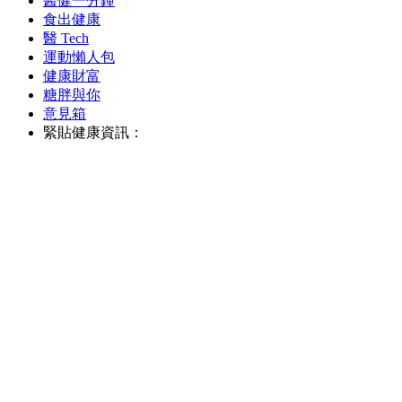
醫健一分鐘
食出健康
醫 Tech
運動懶人包
健康財富
糖胖與你
意見箱
緊貼健康資訊：