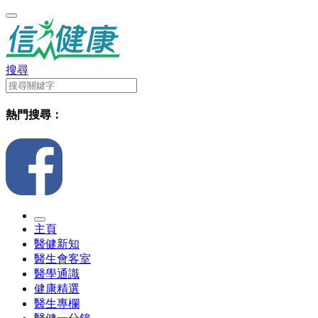
搜尋
熱門搜尋：
主頁
醫健新知
醫生會客室
醫學通識
健康精選
醫生專欄