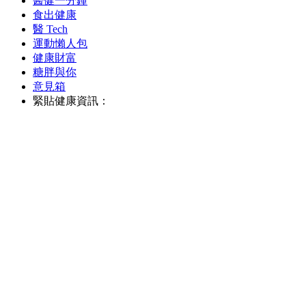
醫健一分鐘
食出健康
醫 Tech
運動懶人包
健康財富
糖胖與你
意見箱
緊貼健康資訊：