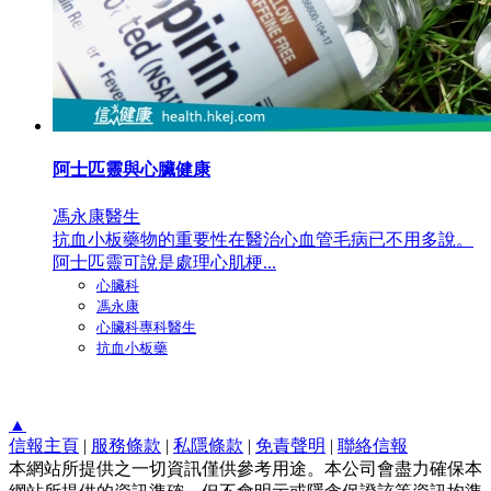
阿士匹靈與心臟健康
馮永康醫生
抗血小板藥物的重要性在醫治心血管毛病已不用多說。
阿士匹靈可說是處理心肌梗...
心臟科
馮永康
心臟科專科醫生
抗血小板藥
▲
信報主頁
|
服務條款
|
私隱條款
|
免責聲明
|
聯絡信報
本網站所提供之一切資訊僅供參考用途。本公司會盡力確保本