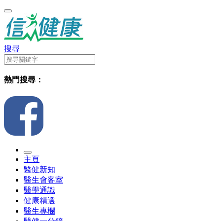
搜尋
熱門搜尋：
主頁
醫健新知
醫生會客室
醫學通識
健康精選
醫生專欄