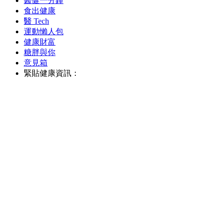
醫健一分鐘
食出健康
醫 Tech
運動懶人包
健康財富
糖胖與你
意見箱
緊貼健康資訊：