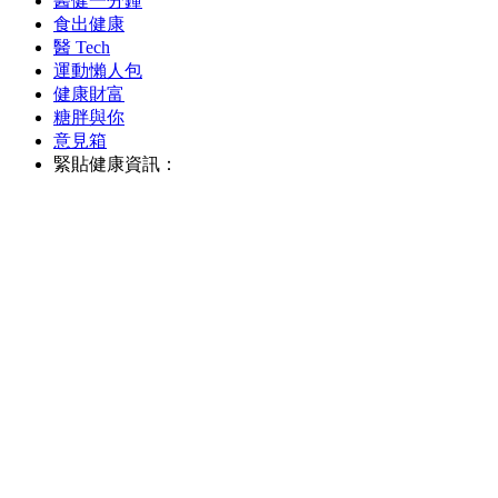
醫健一分鐘
食出健康
醫 Tech
運動懶人包
健康財富
糖胖與你
意見箱
緊貼健康資訊：