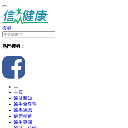
搜尋
熱門搜尋：
主頁
醫健新知
醫生會客室
醫學通識
健康精選
醫生專欄