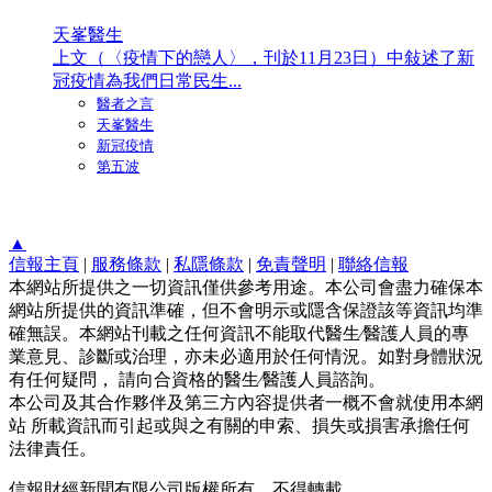
天峯醫生
上文（〈疫情下的戀人〉，刊於11月23日）中敍述了新
冠疫情為我們日常民生...
醫者之言
天峯醫生
新冠疫情
第五波
▲
信報主頁
|
服務條款
|
私隱條款
|
免責聲明
|
聯絡信報
本網站所提供之一切資訊僅供參考用途。本公司會盡力確保本
網站所提供的資訊準確，但不會明示或隱含保證該等資訊均準
確無誤。本網站刊載之任何資訊不能取代醫生∕醫護人員的專
業意見、診斷或治理，亦未必適用於任何情況。如對身體狀況
有任何疑問， 請向合資格的醫生∕醫護人員諮詢。
本公司及其合作夥伴及第三方內容提供者一概不會就使用本網
站 所載資訊而引起或與之有關的申索、損失或損害承擔任何
法律責任。
信報財經新聞有限公司版權所有，不得轉載。