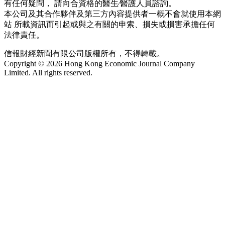
有任何疑問， 請向合資格的醫生∕醫護人員諮詢。
本公司及其合作夥伴及第三方內容提供者一概不會就使用本網
站 所載資訊而引起或與之有關的申索、損失或損害承擔任何
法律責任。
信報財經新聞有限公司版權所有，不得轉載。
Copyright © 2026 Hong Kong Economic Journal Company
Limited. All rights reserved.