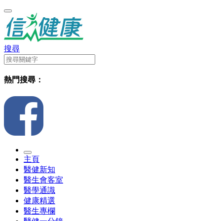
搜尋
熱門搜尋：
主頁
醫健新知
醫生會客室
醫學通識
健康精選
醫生專欄