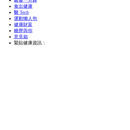
醫健一分鐘
食出健康
醫 Tech
運動懶人包
健康財富
糖胖與你
意見箱
緊貼健康資訊：