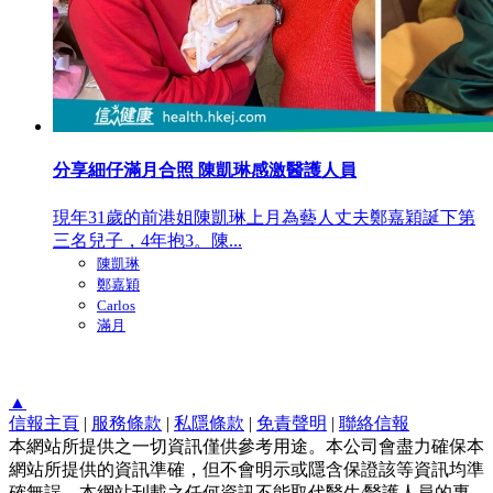
分享細仔滿月合照 陳凱琳感激醫護人員
現年31歲的前港姐陳凱琳上月為藝人丈夫鄭嘉穎誕下第
三名兒子，4年抱3。陳...
陳凱琳
鄭嘉穎
Carlos
滿月
▲
信報主頁
|
服務條款
|
私隱條款
|
免責聲明
|
聯絡信報
本網站所提供之一切資訊僅供參考用途。本公司會盡力確保本
網站所提供的資訊準確，但不會明示或隱含保證該等資訊均準
確無誤。本網站刊載之任何資訊不能取代醫生∕醫護人員的專