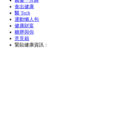
醫健一分鐘
食出健康
醫 Tech
運動懶人包
健康財富
糖胖與你
意見箱
緊貼健康資訊：