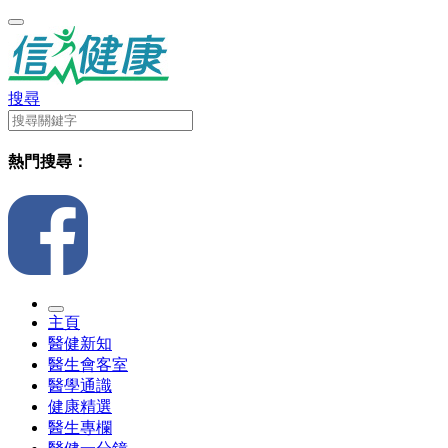
搜尋
熱門搜尋：
主頁
醫健新知
醫生會客室
醫學通識
健康精選
醫生專欄