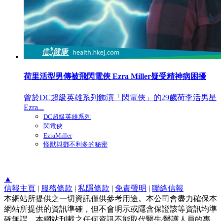
荷里活型男傳被飛閃電俠 Ezra Miller疑受精神病困擾
曾於DC超級英雄系列飾演「閃電俠」的29歲荷李活男星
Ezra...
DC超級英雄系列
閃電俠
EzraMiller
怪獸與鄧不利多的秘密
▲
信報主頁
|
服務條款
|
私隱條款
|
免責聲明
|
聯絡信報
本網站所提供之一切資訊僅供參考用途。本公司會盡力確保本
網站所提供的資訊準確，但不會明示或隱含保證該等資訊均準
確無誤。本網站刊載之任何資訊不能取代醫生∕醫護人員的專