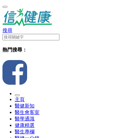
搜尋
熱門搜尋：
主頁
醫健新知
醫生會客室
醫學通識
健康精選
醫生專欄