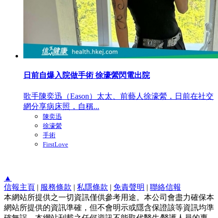
日前自爆入院做手術 徐濠縈閃電出院
歌手陳奕迅（Eason）太太、前藝人徐濠縈，日前在社交
網分享病床照，自稱...
陳奕迅
徐濠縈
手術
FirstLove
▲
信報主頁
|
服務條款
|
私隱條款
|
免責聲明
|
聯絡信報
本網站所提供之一切資訊僅供參考用途。本公司會盡力確保本
網站所提供的資訊準確，但不會明示或隱含保證該等資訊均準
確無誤。本網站刊載之任何資訊不能取代醫生∕醫護人員的專