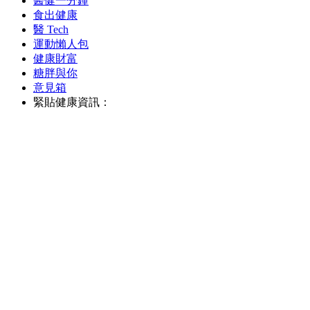
醫健一分鐘
食出健康
醫 Tech
運動懶人包
健康財富
糖胖與你
意見箱
緊貼健康資訊：