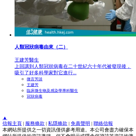
人類冠狀病毒由來（二）
王建芳醫生
上回講到人類冠狀病毒在二十世紀六十年代被發現後，
吸引了好多科學家對它進行...
微言芳談
王建芳
臨床微生物及感染學專科醫生
冠狀病毒
▲
信報主頁
|
服務條款
|
私隱條款
|
免責聲明
|
聯絡信報
本網站所提供之一切資訊僅供參考用途。本公司會盡力確保本