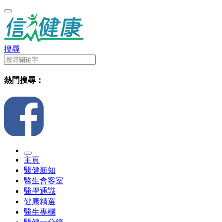
搜尋
熱門搜尋：
主頁
醫健新知
醫生會客室
醫學通識
健康精選
醫生專欄