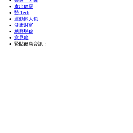
醫健一分鐘
食出健康
醫 Tech
運動懶人包
健康財富
糖胖與你
意見箱
緊貼健康資訊：