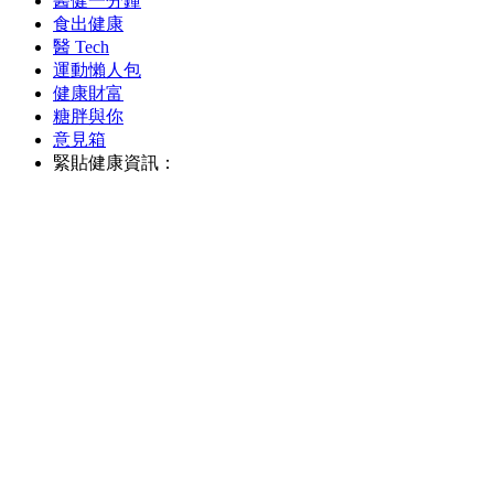
醫健一分鐘
食出健康
醫 Tech
運動懶人包
健康財富
糖胖與你
意見箱
緊貼健康資訊：