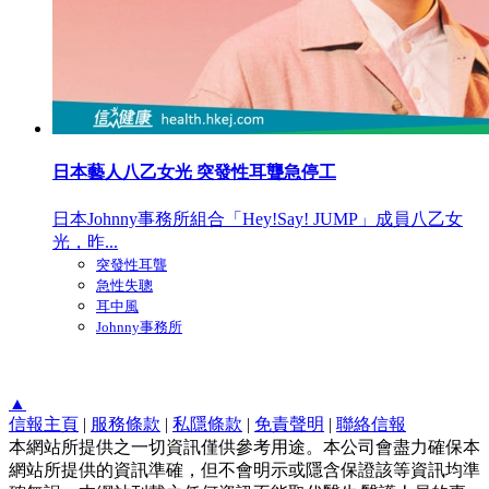
日本藝人八乙女光 突發性耳聾急停工
日本Johnny事務所組合「Hey!Say! JUMP」成員八乙女
光，昨...
突發性耳聾
急性失聰
耳中風
Johnny事務所
▲
信報主頁
|
服務條款
|
私隱條款
|
免責聲明
|
聯絡信報
本網站所提供之一切資訊僅供參考用途。本公司會盡力確保本
網站所提供的資訊準確，但不會明示或隱含保證該等資訊均準