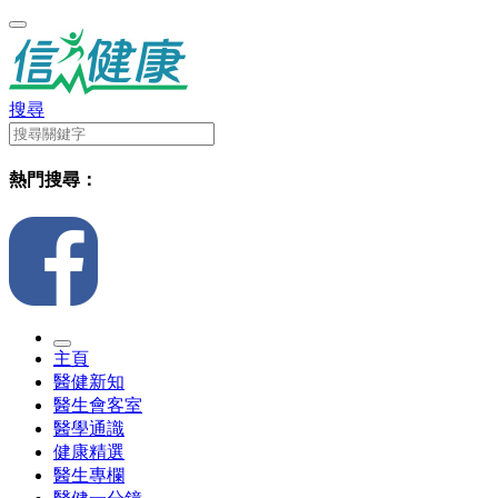
搜尋
熱門搜尋：
主頁
醫健新知
醫生會客室
醫學通識
健康精選
醫生專欄