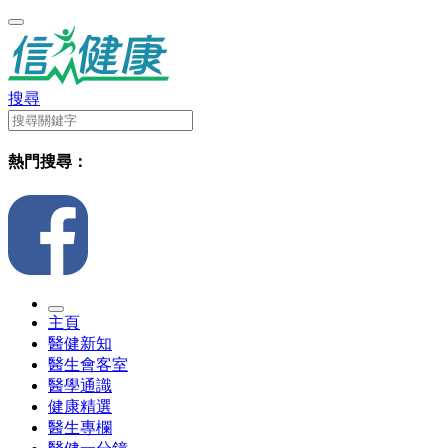
搜尋
熱門搜尋：
主頁
醫健新知
醫生會客室
醫學通識
健康精選
醫生專欄