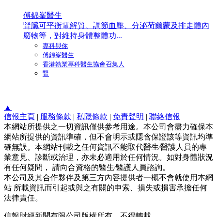
傅錦峯醫生
腎臟可平衡電解質、調節血壓、分泌荷爾蒙及排走體內
廢物等，對維持身體整體功...
專科與你
傅錦峯醫生
香港執業專科醫生協會召集人
腎
▲
信報主頁
|
服務條款
|
私隱條款
|
免責聲明
|
聯絡信報
本網站所提供之一切資訊僅供參考用途。本公司會盡力確保本
網站所提供的資訊準確，但不會明示或隱含保證該等資訊均準
確無誤。本網站刊載之任何資訊不能取代醫生∕醫護人員的專
業意見、診斷或治理，亦未必適用於任何情況。如對身體狀況
有任何疑問， 請向合資格的醫生∕醫護人員諮詢。
本公司及其合作夥伴及第三方內容提供者一概不會就使用本網
站 所載資訊而引起或與之有關的申索、損失或損害承擔任何
法律責任。
信報財經新聞有限公司版權所有，不得轉載。