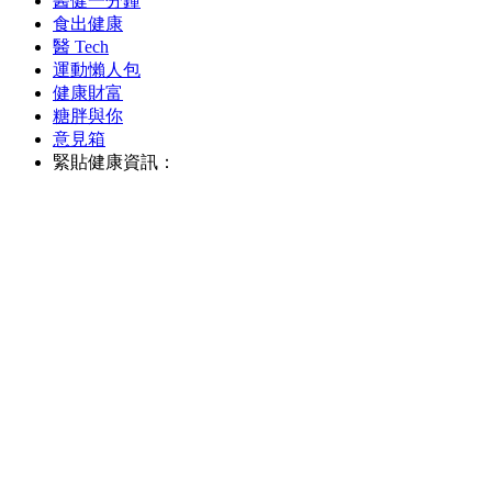
醫健一分鐘
食出健康
醫 Tech
運動懶人包
健康財富
糖胖與你
意見箱
緊貼健康資訊：