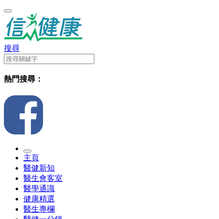
搜尋
熱門搜尋：
主頁
醫健新知
醫生會客室
醫學通識
健康精選
醫生專欄