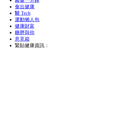
醫健一分鐘
食出健康
醫 Tech
運動懶人包
健康財富
糖胖與你
意見箱
緊貼健康資訊：