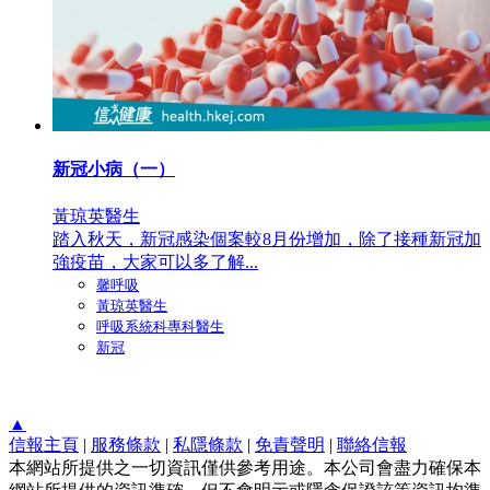
新冠小病（一）
黃琼英醫生
踏入秋天，新冠感染個案較8月份增加，除了接種新冠加
強疫苗，大家可以多了解...
馨呼吸
黃琼英醫生
呼吸系統科專科醫生
新冠
▲
信報主頁
|
服務條款
|
私隱條款
|
免責聲明
|
聯絡信報
本網站所提供之一切資訊僅供參考用途。本公司會盡力確保本