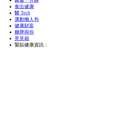
醫健一分鐘
食出健康
醫 Tech
運動懶人包
健康財富
糖胖與你
意見箱
緊貼健康資訊：