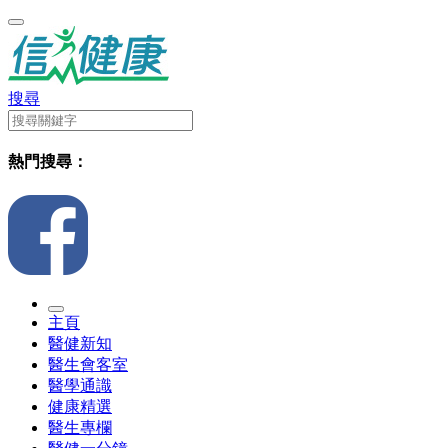
搜尋
熱門搜尋：
主頁
醫健新知
醫生會客室
醫學通識
健康精選
醫生專欄