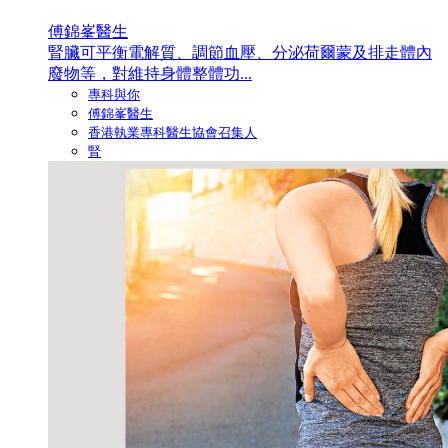
傅錦峯醫生
腎臟可平衡電解質、調節血壓、分泌荷爾蒙及排走體內
廢物等，對維持身體整體功...
專科與你
傅錦峯醫生
香港執業專科醫生協會召集人
腎