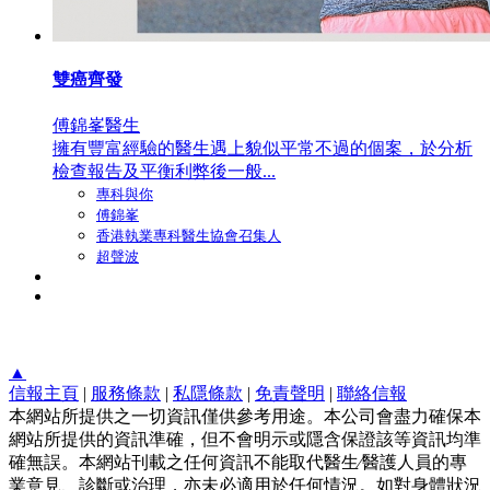
雙癌齊發
傅錦峯醫生
擁有豐富經驗的醫生遇上貌似平常不過的個案，於分析
檢查報告及平衡利弊後一般...
專科與你
傅錦峯
香港執業專科醫生協會召集人
超聲波
▲
信報主頁
|
服務條款
|
私隱條款
|
免責聲明
|
聯絡信報
本網站所提供之一切資訊僅供參考用途。本公司會盡力確保本
網站所提供的資訊準確，但不會明示或隱含保證該等資訊均準
確無誤。本網站刊載之任何資訊不能取代醫生∕醫護人員的專
業意見、診斷或治理，亦未必適用於任何情況。如對身體狀況