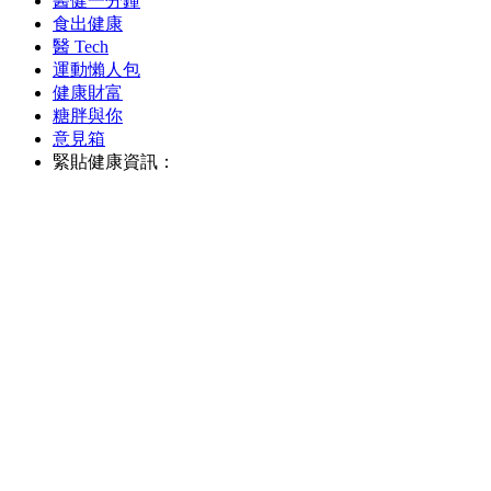
醫健一分鐘
食出健康
醫 Tech
運動懶人包
健康財富
糖胖與你
意見箱
緊貼健康資訊：