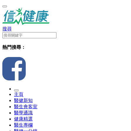
搜尋
熱門搜尋：
主頁
醫健新知
醫生會客室
醫學通識
健康精選
醫生專欄