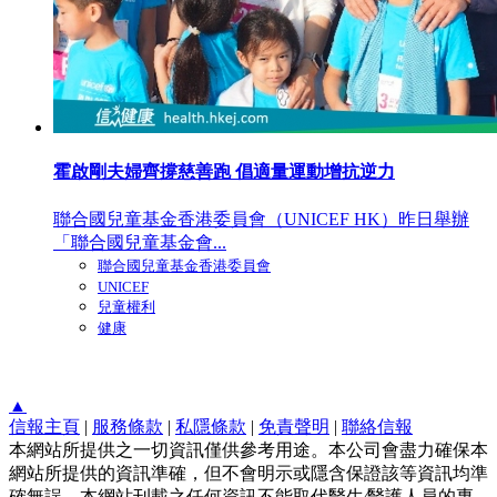
霍啟剛夫婦齊撐慈善跑 倡適量運動增抗逆力
聯合國兒童基金香港委員會（UNICEF HK）昨日舉辦
「聯合國兒童基金會...
聯合國兒童基金香港委員會
UNICEF
兒童權利
健康
▲
信報主頁
|
服務條款
|
私隱條款
|
免責聲明
|
聯絡信報
本網站所提供之一切資訊僅供參考用途。本公司會盡力確保本
網站所提供的資訊準確，但不會明示或隱含保證該等資訊均準
確無誤。本網站刊載之任何資訊不能取代醫生∕醫護人員的專