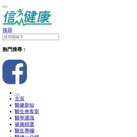
搜尋
熱門搜尋：
主頁
醫健新知
醫生會客室
醫學通識
健康精選
醫生專欄