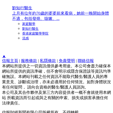
劉知行醫生
上月有位年約70歲的婆婆前來看病，她前一晚開始身體
不適，包括發燒、咳嗽、...
家庭醫學
劉知行醫生
香港家庭醫學學院
流感
▲
信報主頁
|
服務條款
|
私隱條款
|
免責聲明
|
聯絡信報
本網站所提供之一切資訊僅供參考用途。本公司會盡力確保本
網站所提供的資訊準確，但不會明示或隱含保證該等資訊均準
確無誤。本網站刊載之任何資訊不能取代醫生∕醫護人員的專
業意見、診斷或治理，亦未必適用於任何情況。如對身體狀況
有任何疑問， 請向合資格的醫生∕醫護人員諮詢。
本公司及其合作夥伴及第三方內容提供者一概不會就使用本網
站 所載資訊而引起或與之有關的申索、損失或損害承擔任何
法律責任。
信報財經新聞有限公司版權所有，不得轉載。