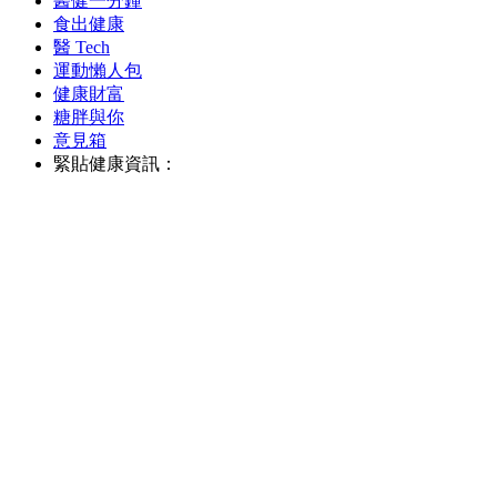
醫健一分鐘
食出健康
醫 Tech
運動懶人包
健康財富
糖胖與你
意見箱
緊貼健康資訊：