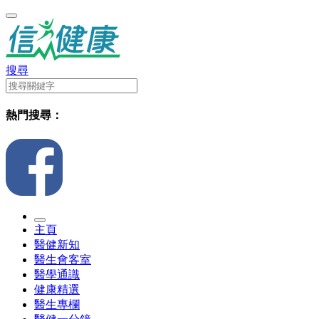
搜尋
熱門搜尋：
主頁
醫健新知
醫生會客室
醫學通識
健康精選
醫生專欄