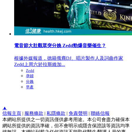
電音節大肚觀眾突分娩 Zedd勁爆音樂催生？
根據外媒報道，德籍俄裔DJ、唱片製作人及詞曲作家
Zedd上周六於拉斯維加...
Zedd
孕婦
分娩
早產
▲
信報主頁
|
服務條款
|
私隱條款
|
免責聲明
|
聯絡信報
本網站所提供之一切資訊僅供參考用途。本公司會盡力確保本
網站所提供的資訊準確，但不會明示或隱含保證該等資訊均準
確無誤。本網站刊載之任何資訊不能取代醫生∕醫護人員的專