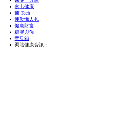
醫健一分鐘
食出健康
醫 Tech
運動懶人包
健康財富
糖胖與你
意見箱
緊貼健康資訊：