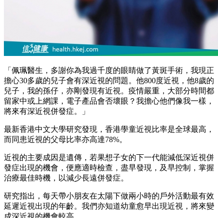
「佩珮醫生，多謝你為我過千度的眼睛做了黃斑手術，我現正
擔心30多歲的兒子會有深近視的問題。他800度近視，他8歲的
兒子，我的孫仔，亦剛發現有近視。疫情嚴重，大部分時間都
留家中或上網課，電子產品會否壞眼？我擔心他們像我一樣，
將來有深近視併發症。」
最新香港中文大學研究發現，香港學童近視比率是全球最高，
而同患近視的父母比率亦高達78%。
近視的主要成因是遺傳，若果想子女的下一代能減低深近視併
發症出現的機會，便應適時檢查，盡早發現，及早控制，掌握
治療最佳時機，以減少長遠併發症。
研究指出，每天帶小朋友在太陽下做兩小時的戶外活動最有效
延遲近視出現的年齡。我們亦知道幼童愈早出現近視，將來變
成深近視的機會較高。