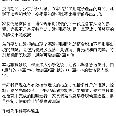
疫情期間，少了戶外活動、在家增加了用電子產品的時間、延
遲了檢查和就診，令學童的近視比率比疫情前多出2.5倍。
家長們應當留意，這個現象對我們的下一代是會有深遠的影
響。近視不只是度數問題，近視眼球結構一旦形成，併發症的
風險便不能改變。
為何要防止近視的出現？深近視眼睛的結構會增加不同眼疾出
現的風險。這包括視網膜脫落、黃斑病、青光眼和白內障。特
別是視網膜脫落，風險可增加至5至10倍。
本地數據發現，學童踏入小學之後，近視比率會急速飆升。由
6歲前的6%至7%，增加至8至9歲的33%至45%的數倍驚人數
字。
幸好我們現在有有效控制近視的措施，包括多作戶外活動、控
制近視的光學鏡片、亞托品藥物控制等。要知道近視控制只能
在發育未完成的眼睛進行。家長們若能及早發現幼童近視，盡
早控制，便能停止近視度數加深。
作者為眼科專科醫生