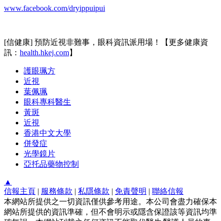
www.facebook.com/dryippuipui
[信健康] 預防近視非難事，眼科資訊派用場！【更多健康資
訊：
health.hkej.com
】
護眼珮方
近視
葉佩珮
眼科專科醫生
黃斑
近視
香港中文大學
併發症
光學鏡片
亞托品藥物控制
▲
信報主頁
|
服務條款
|
私隱條款
|
免責聲明
|
聯絡信報
本網站所提供之一切資訊僅供參考用途。本公司會盡力確保本
網站所提供的資訊準確，但不會明示或隱含保證該等資訊均準