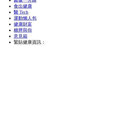
醫健一分鐘
食出健康
醫 Tech
運動懶人包
健康財富
糖胖與你
意見箱
緊貼健康資訊：