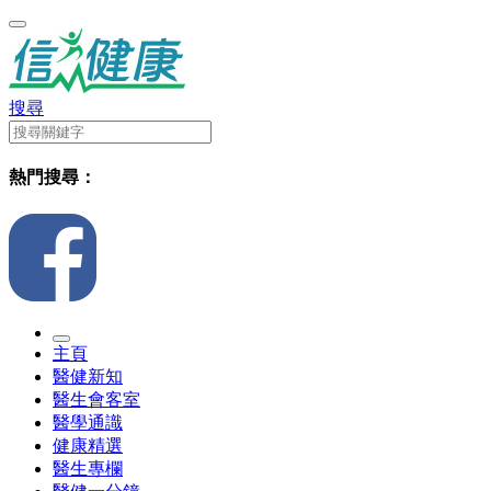
搜尋
熱門搜尋：
主頁
醫健新知
醫生會客室
醫學通識
健康精選
醫生專欄