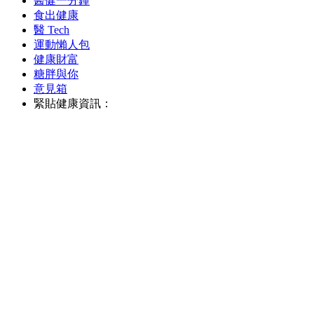
醫健一分鐘
食出健康
醫 Tech
運動懶人包
健康財富
糖胖與你
意見箱
緊貼健康資訊：