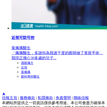
近視可防可控
葉佩珮醫生
「佩珮醫生，多謝你為我過千度的眼睛做了黃斑手術，
我現正擔心30多歲的兒子...
護眼珮方
近視
葉佩珮
眼科專科醫生
▲
信報主頁
|
服務條款
|
私隱條款
|
免責聲明
|
聯絡信報
本網站所提供之一切資訊僅供參考用途。本公司會盡力確保本