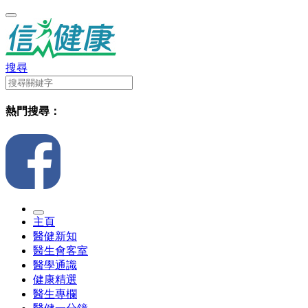
搜尋
熱門搜尋：
主頁
醫健新知
醫生會客室
醫學通識
健康精選
醫生專欄