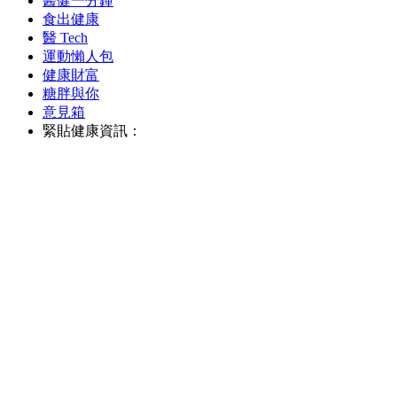
醫健一分鐘
食出健康
醫 Tech
運動懶人包
健康財富
糖胖與你
意見箱
緊貼健康資訊：