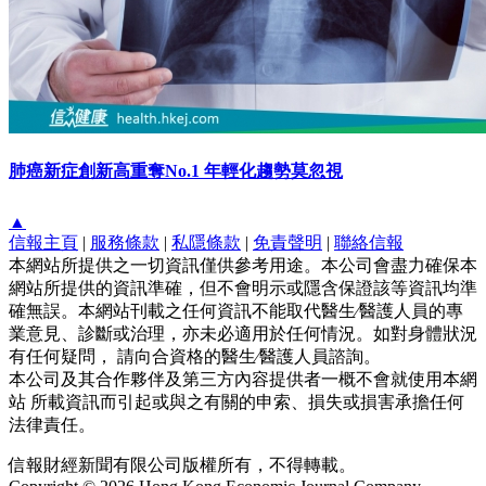
肺癌新症創新高重奪No.1 年輕化趨勢莫忽視
▲
信報主頁
|
服務條款
|
私隱條款
|
免責聲明
|
聯絡信報
本網站所提供之一切資訊僅供參考用途。本公司會盡力確保本
網站所提供的資訊準確，但不會明示或隱含保證該等資訊均準
確無誤。本網站刊載之任何資訊不能取代醫生∕醫護人員的專
業意見、診斷或治理，亦未必適用於任何情況。如對身體狀況
有任何疑問， 請向合資格的醫生∕醫護人員諮詢。
本公司及其合作夥伴及第三方內容提供者一概不會就使用本網
站 所載資訊而引起或與之有關的申索、損失或損害承擔任何
法律責任。
信報財經新聞有限公司版權所有，不得轉載。