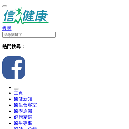
搜尋
熱門搜尋：
主頁
醫健新知
醫生會客室
醫學通識
健康精選
醫生專欄