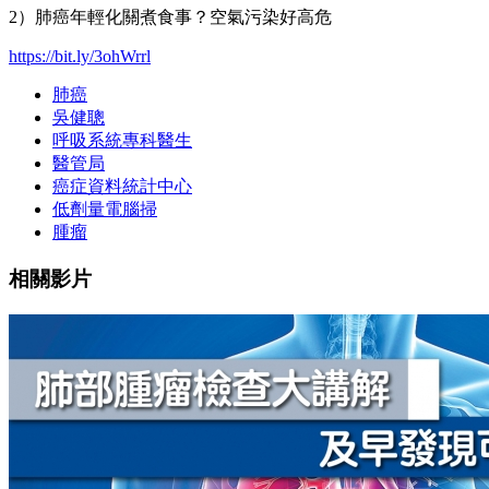
2）肺癌年輕化關煮食事？空氣污染好高危
https://bit.ly/3ohWrrl
肺癌
吳健聰
呼吸系統專科醫生
醫管局
癌症資料統計中心
低劑量電腦掃
腫瘤
相關影片