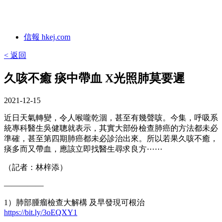
信報 hkej.com
< 返回
久咳不癒 痰中帶血 X光照肺莫要遲
2021-12-15
近日天氣轉變，令人喉嚨乾涸，甚至有幾聲咳。今集，呼吸系
統專科醫生吳健聰就表示，其實大部份檢查肺癌的方法都未必
準確，甚至第四期肺癌都未必診治出來。所以若果久咳不癒，
痰多而又帶血，應該立即找醫生尋求良方⋯⋯
（記者：林梓添）
—————
1）肺部腫瘤檢查大解構 及早發現可根治
https://bit.ly/3oEQXY1