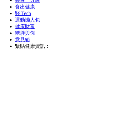
醫健一分鐘
食出健康
醫 Tech
運動懶人包
健康財富
糖胖與你
意見箱
緊貼健康資訊：