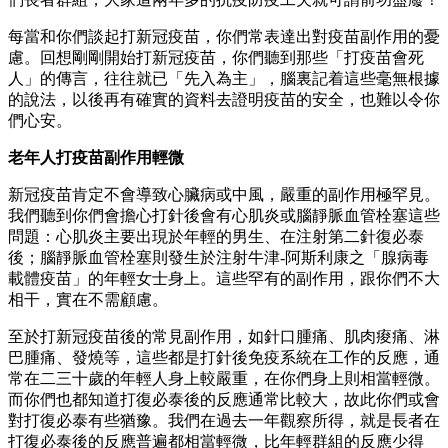
每當和你們談起打新冠疫苗，你們常表達出對疫苗副作用的憂
慮。回想剛剛開始打新冠疫苗，你們聽到那些「打疫苗會死
人」的傳言，往往就已「先入為主」，腦裏記着這些毫無根據
的說法，以後再有確實的資料去證明疫苗的安全，也難以令你
們心安。
老年人打疫苗副作用輕微
新冠疫苗肯定不會導致心臟病或中風，嚴重的副作用極罕見。
我們聽到你們會擔心打針後會有心肌炎或腦靜脈血管栓塞這些
問題：心肌炎主要出現於年輕的男生、在注射第二針復必泰
後；腦靜脈血管栓塞則發生於注射牛津-阿斯利康之「腺病毒
載體疫苗」的年輕女士身上。這些罕有的副作用，跟你們不大
相干，實在不需顧慮。
至於打新冠疫苗後的常見副作用，如針口腫痛、肌肉痠痛、淋
巴腫痛、發燒等，這些都是打針後免疫系統在工作的反應，通
常在二三十歲的年輕人身上較嚴重，在你們身上則相當輕微。
而你們也都知道打復必泰後的反應通常比較大，故此你們或會
對打復必泰有些猶豫。我們在過去一年觀察所得，就是長者在
打復必泰後的反應普遍都相當輕微，比年輕群組的反應少得