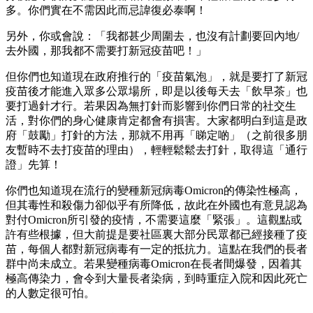
多。你們實在不需因此而忌諱復必泰啊！
另外，你或會說：「我都甚少周圍去，也沒有計劃要回內地/
去外國，那我都不需要打新冠疫苗吧！」
但你們也知道現在政府推行的「疫苗氣泡」，就是要打了新冠
疫苗後才能進入眾多公眾場所，即是以後每天去「飲早茶」也
要打過針才行。若果因為無打針而影響到你們日常的社交生
活，對你們的身心健康肯定都會有損害。大家都明白到這是政
府「鼓勵」打針的方法，那就不用再「睇定啲」（之前很多朋
友暫時不去打疫苗的理由），輕輕鬆鬆去打針，取得這「通行
證」先算！
你們也知道現在流行的變種新冠病毒Omicron的傳染性極高，
但其毒性和殺傷力卻似乎有所降低，故此在外國也有意見認為
對付Omicron所引發的疫情，不需要這麼「緊張」。這觀點或
許有些根據，但大前提是要社區裏大部分民眾都已經接種了疫
苗，每個人都對新冠病毒有一定的抵抗力。這點在我們的長者
群中尚未成立。若果變種病毒Omicron在長者間爆發，因着其
極高傳染力，會令到大量長者染病，到時重症入院和因此死亡
的人數定很可怕。