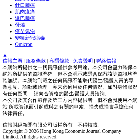
針口腫痛
肌肉痠痛
淋巴腫痛
發燒
疫苗氣泡
變種新冠病毒
Omicron
▲
信報主頁
|
服務條款
|
私隱條款
|
免責聲明
|
聯絡信報
本網站所提供之一切資訊僅供參考用途。本公司會盡力確保本
網站所提供的資訊準確，但不會明示或隱含保證該等資訊均準
確無誤。本網站刊載之任何資訊不能取代醫生∕醫護人員的專
業意見、診斷或治理，亦未必適用於任何情況。如對身體狀況
有任何疑問， 請向合資格的醫生∕醫護人員諮詢。
本公司及其合作夥伴及第三方內容提供者一概不會就使用本網
站 所載資訊而引起或與之有關的申索、損失或損害承擔任何
法律責任。
信報財經新聞有限公司版權所有，不得轉載。
Copyright © 2026 Hong Kong Economic Journal Company
Limited. All rights reserved.