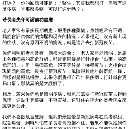
打嗎？」你的回應可能是：「醫生，其實我都想打，但我有這
麼多病、吃那麼多藥，可以打這針嗎？」
若長者失守可謂前功盡廢
老人家常有眾多長期病患，服用多種藥物，身體經常有不適。
我們會評估你們的病歷和現在的情況，若果穩定、沒有新出現
的症狀、沒有原因不明的病況，就是適合去打新冠疫苗。
你們和照顧者常常有一個很大誤會：「老人家年老體弱，是患
上各種病患的高危群組，那肯定同樣是打針後會『出事』的高
危群組。」但「患病高危」絕不等於是「接種疫苗」之後會出
現問題的高危。長者打新冠疫苗，風險跟其他年齡群組一樣，
同樣都是極低極微。若果你們覺得自己年長多病，打針就會更
易出事，那就真的是大誤解了。
相反，若果你們愈是體弱多病，就愈加需要打新冠疫苗去得到
保護。這點千真萬確，不容置疑。這對住在院舍的長者院友來
說更是如此。
我們不喜歡危言聳聽，但我們最擔憂是新冠病毒在長者群組、
院舍爆發，到時恐怕眾多長者會招架不住。若果不能保護到你
們長者群組，大家這兩年多的抗疫防疫工夫就可謂前功盡廢！