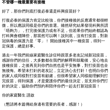
不管哪一種最重要有接種
好了，那你們到底打復必泰還是科興疫苗好？
打復必泰的保護力肯定比較強，你們接種後的反應通常都很輕
微，所以應該同樣是你們的首選。雖然研究結果發現科興所謂
「唔夠力」，打完後保護力或有不足，但若果你們始終都認為
打科興會穩陣些，那當然可以啊！說到底，沒有打疫苗，對新
冠病毒的保護力是「零」！ 開始接種其中一種疫苗，得到一
定保護，總是好事。
過去一年我們前線家庭醫生診症時跟眾多老友記傾新冠疫苗，
感謝你們的信任，大多數都在我們的解釋和鼓勵後，安心地去
接種疫苗，之後再見到你們自然也是平安無事，對打疫苗也全
無後悔。希望未打針的老友記，立定決心去打針！也明白你們
的家人或同樣對打疫苗有顧慮，但很希望家人同樣能理解到打
完疫苗，得到保護，才是愛護你們的最佳決定，並支持你們打
針的決定，協助你們預約和陪伴你們一起去打新冠疫苗！
你的家庭醫生 謹啟
（懇請將本篇傳給身邊有需要的長者，感謝！）