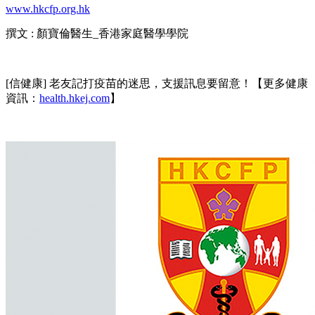
www.hkcfp.org.hk
撰文 : 顏寶倫醫生_香港家庭醫學學院
[信健康] 老友記打疫苗的迷思，支援訊息要留意！【更多健康
資訊：
health.hkej.com
】