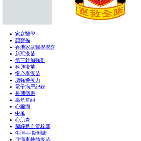
家庭醫學
顏寶倫
香港家庭醫學學院
新冠疫苗
第三針加強劑
科興疫苗
復必泰疫苗
增強免疫力
電子病歷紀錄
長期病患
高危群組
心臟病
中風
心肌炎
腦靜脈血管栓塞
牛津-阿斯利康
腺病毒載體疫苗