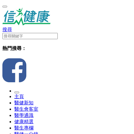
搜尋
熱門搜尋：
主頁
醫健新知
醫生會客室
醫學通識
健康精選
醫生專欄