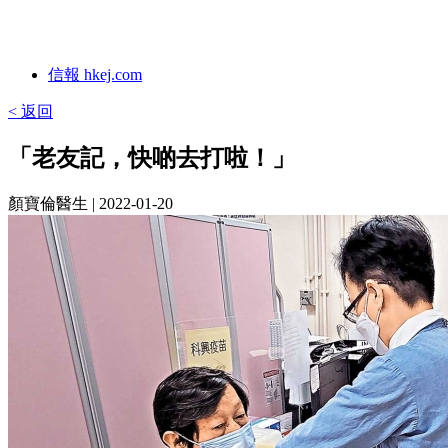
信報 hkej.com
< 返回
「老友記，快啲去打啦！」
顏寶倫醫生
| 2022-01-20