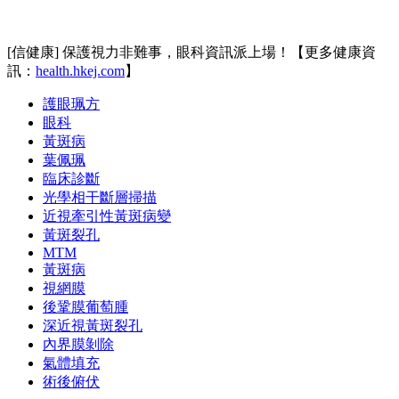
[信健康] 保護視力非難事，眼科資訊派上場！【更多健康資
訊：
health.hkej.com
】
護眼珮方
眼科
黃斑病
葉佩珮
臨床診斷
光學相干斷層掃描
近視牽引性黃斑病變
黃斑裂孔
MTM
黃斑病
視網膜
後鞏膜葡萄腫
深近視黃斑裂孔
內界膜剝除
氣體填充
術後俯伏