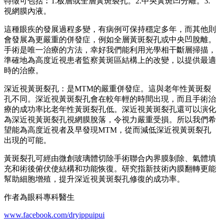
特徵可包括︰1.板層或全層黃斑裂孔。2.中央黃斑凹分離。3.
視網膜內液。
這種眼疾的發展過程多變，有病例可保持穩定多年，而其他則
會發展為更嚴重的併發症，例如全層黃斑裂孔或中央凹脫離。
手術是唯一治療的方法，幸好我們能利用光學相干斷層掃描，
準確地為高度近視患者監察黃斑區結構上的改變，以提供最適
時的治療。
深近視黃斑裂孔：是MTM的嚴重併發症。這與老年性黃斑裂
孔不同。深近視黃斑裂孔會在較年輕的時間出現，而且手術治
療的成功率比老年性黃斑裂孔低。深近視黃斑裂孔還可以演化
為深近視黃斑裂孔視網膜脫落，令視力嚴重受損。所以我們希
望能為高度近視者及早發現MTM，從而減低深近視黃斑裂孔
出現的可能。
黃斑裂孔可經由微創玻璃體切除手術聯合內界膜剝除、氣體填
充和術後俯伏使結構和功能恢復。研究指新技術內膜翻轉更能
幫助細胞增殖，提升深近視黃斑裂孔修復的成功率。
作者為眼科專科醫生
www.facebook.com/dryippuipui