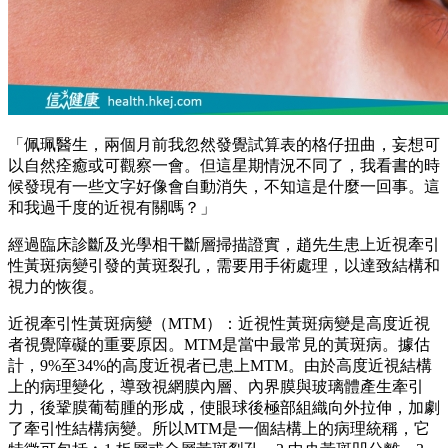
「佩珮醫生，兩個月前我忽然發覺試算表的格仔扭曲，妄想可
以自然痊癒或可觀察一會。但這星期情況不同了，我看書的時
候發現有一些文字好像會自動消失，不知這是什麼一回事。這
和我過千度的近視有關嗎？」
經過臨床診斷及光學相干斷層掃描證實，趙先生患上近視牽引
性黃斑病變引發的黃斑裂孔，需要用手術處理，以達致結構和
視力的恢復。
近視牽引性黃斑病變（MTM）：近視性黃斑病變是高度近視
者視覺障礙的重要原因。MTM是當中最常見的黃斑病。據估
計，9%至34%的高度近視者已患上MTM。由於高度近視結構
上的病理變化，導致視網膜內層、內界膜與玻璃體產生牽引
力，後鞏膜葡萄腫的形成，使眼球後極部組織向外拉伸，加劇
了牽引性結構病變。所以MTM是一個結構上的病理統稱，它