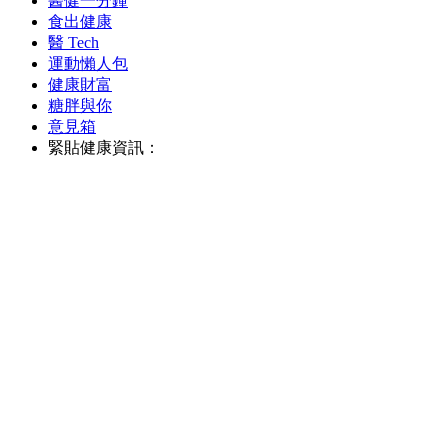
醫健一分鐘
食出健康
醫 Tech
運動懶人包
健康財富
糖胖與你
意見箱
緊貼健康資訊：