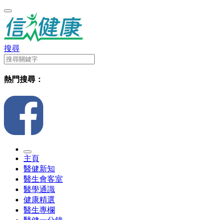
搜尋
熱門搜尋：
主頁
醫健新知
醫生會客室
醫學通識
健康精選
醫生專欄