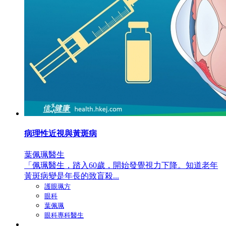
病理性近視與黃斑病
葉佩珮醫生
「佩珮醫生，踏入60歲，開始發覺視力下降。知道老年
黃斑病變是年長的致盲殺...
護眼珮方
眼科
葉佩珮
眼科專科醫生