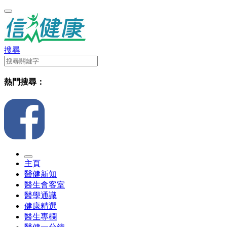
搜尋
熱門搜尋：
主頁
醫健新知
醫生會客室
醫學通識
健康精選
醫生專欄