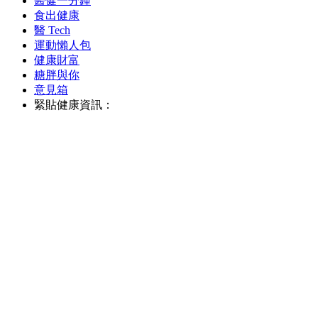
醫健一分鐘
食出健康
醫 Tech
運動懶人包
健康財富
糖胖與你
意見箱
緊貼健康資訊：