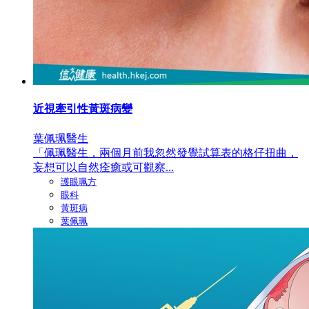
近視牽引性黃斑病變
葉佩珮醫生
「佩珮醫生，兩個月前我忽然發覺試算表的格仔扭曲，
妄想可以自然痊癒或可觀察...
護眼珮方
眼科
黃斑病
葉佩珮