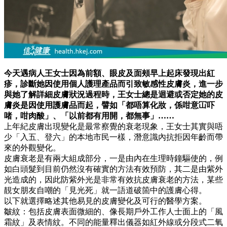
今天遇病人王女士因為前額、眼皮及面頰早上起床發現出紅
疹，診斷她因使用個人護理產品而引致敏感性皮膚炎，進一步
與她了解詳細皮膚狀況過程時，王女士總是迴避或否定她的皮
膚炎是因使用護膚品而起，譬如「都唔算化妝，係咁意冚吓
啫，咁肉酸」、「以前都有用開，都無事」……
上年紀皮膚出現變化是最常察覺的衰老現象，王女士其實與唔
少「入五、登六」的本地市民一樣，潛意識內抗拒因年齡而帶
來的外觀變化。
皮膚衰老是有兩大組成部分，一是由內在生理時鐘驅使的，例
如白頭髮到目前仍然沒有確實的方法有效預防，其二是由紫外
光造成的，因此防紫外光是非常有效抗皮膚衰老的方法，某些
靚女朋友自嘲的「見光死」就一語道破箇中的護膚心得。
以下就選擇略述其他易見的皮膚變化及可行的醫學方案。
皺紋：包括皮膚表面微細的、像長期戶外工作人士面上的「風
霜紋」及表情紋。不同的能量釋出儀器如紅外線或分段式二氧