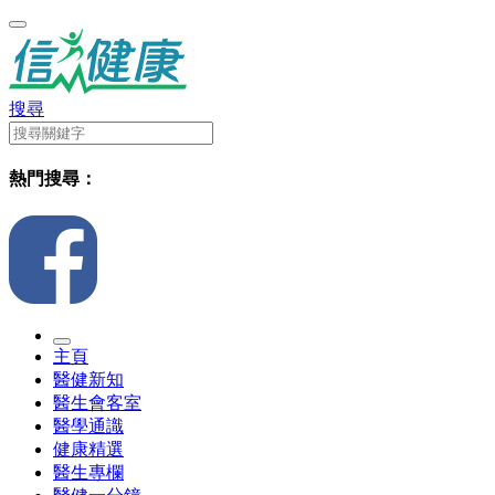
搜尋
熱門搜尋：
主頁
醫健新知
醫生會客室
醫學通識
健康精選
醫生專欄