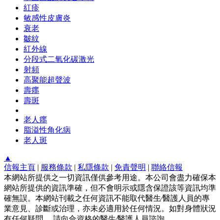
紅疹
敏感性皮膚炎
衰老
皺紋
紅外線
分段式二氧化碳激光
射頻
高聚能超聲波
壽癦
壽斑
老人癦
脂溢性角化病
老人斑
▲
信報主頁
|
服務條款
|
私隱條款
|
免責聲明
|
聯絡信報
本網站所提供之一切資訊僅供參考用途。本公司會盡力確保本
網站所提供的資訊準確，但不會明示或隱含保證該等資訊均準
確無誤。本網站刊載之任何資訊不能取代醫生∕醫護人員的專
業意見、診斷或治理，亦未必適用於任何情況。如對身體狀況
有任何疑問， 請向合資格的醫生∕醫護人員諮詢。