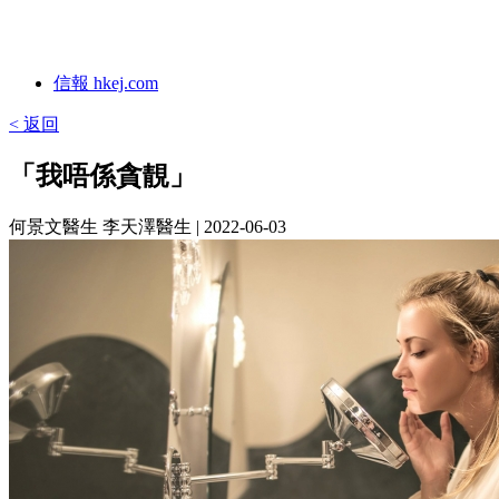
信報 hkej.com
< 返回
「我唔係貪靚」
何景文醫生 李天澤醫生
| 2022-06-03