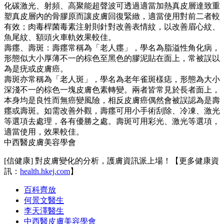
化碳激光、射頻、高聚能超聲波可透過適當加熱真皮層達致重
塑真皮層內的骨膠原而讓皮膚回復緊緻，適當使用對前二者較
有效；肉毒桿菌毒素注射則針對改善表情紋，以改善眉心紋、
魚尾紋、額頭火車軌效果較佳。
壽癦、壽斑：壽癦常稱為「老人癦」，學名為脂溢性角化病，
形態似大小厚薄不一的棕色至黑色的膠泥貼在面上，常被誤以
為是疣或皮膚癌。
壽斑亦常稱為「老人斑」，學名為老年雀斑樣痣，形態為大小
深淺不一的棕色一塊皮膚色素轉變。兩者皆常見於長者面上，
本身均是良性而無癌變風險，相反皮膚癌偶然會被誤認為是壽
癦或壽斑。如需改善外觀，壽癦可用小手術刮除、冷凍、激光
等選項去處理，各有優勝之處。壽斑可用彩光、激光等選項，
適當使用，效果較佳。
中西醫皮膚美容學會
[信健康] 對皮膚變化的分析，護膚資訊派上場！【更多健康資
訊：
health.hkej.com
】
百科齊放
何景文醫生
李天澤醫生
中西醫皮膚美容學會