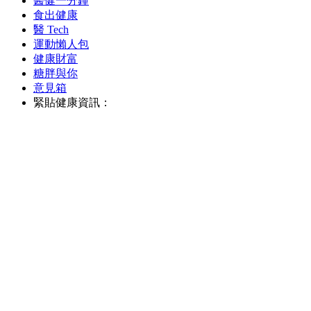
醫健一分鐘
食出健康
醫 Tech
運動懶人包
健康財富
糖胖與你
意見箱
緊貼健康資訊：