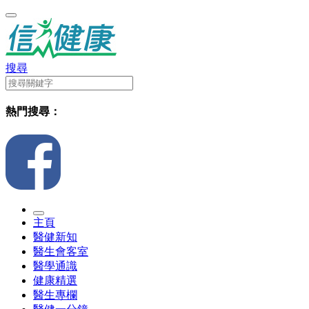
搜尋
熱門搜尋：
主頁
醫健新知
醫生會客室
醫學通識
健康精選
醫生專欄