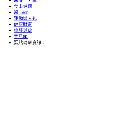
醫健一分鐘
食出健康
醫 Tech
運動懶人包
健康財富
糖胖與你
意見箱
緊貼健康資訊：