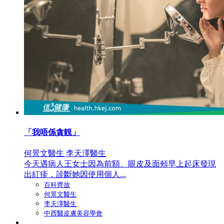
「我唔係貪靚」
何景文醫生 李天澤醫生
今天遇病人王女士因為前額、眼皮及面頰早上起床發現
出紅疹，診斷她因使用個人...
百科齊放
何景文醫生
李天澤醫生
中西醫皮膚美容學會