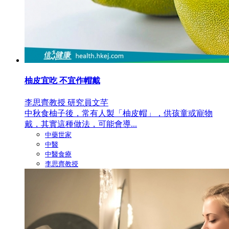
柚皮宜吃 不宜作帽戴
李思齊教授 研究員文芊
中秋食柚子後，常有人製「柚皮帽」，供孩童或寵物
戴，其實這種做法，可能會導...
中藥世家
中醫
中醫食療
李思齊教授