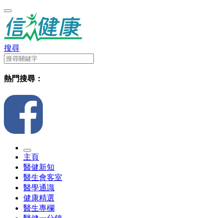
搜尋
熱門搜尋：
主頁
醫健新知
醫生會客室
醫學通識
健康精選
醫生專欄