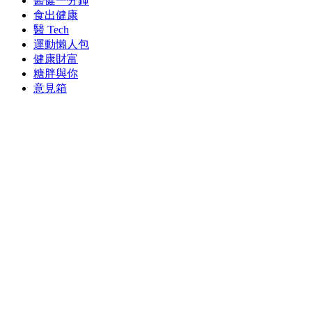
醫健一分鐘
食出健康
醫 Tech
運動懶人包
健康財富
糖胖與你
意見箱