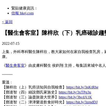
緊貼健康資訊：
信報 hkej.com
< 返回
【醫生會客室】陳梓欣（下）乳癌確診趨
2022-07-15
上集，外科專科醫生陳梓欣，教大家如何在家自我檢查乳房，
康。
《
醫生會客室
》由皮膚科醫生 侯鈞翔 主持，每集請來城中名
---------
重溫﹕
【陳梓欣（上）乳癌須知與自我檢查】
https://bit.ly/3nKtRhe
【鄧達智（四）細說鄧氏家族史】
https://bit.ly/3xTPq3u
【鄧達智（三）論盡旅遊大世界】
https://bit.ly/3bcdA1K
【鄧達智（二）津津樂道飲食好時光】
https://bit.ly/3zrndDJ