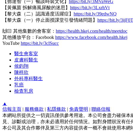
【鄧達智（一）暢談時裝文化】
https://bit.ly/3MVaWeG
【黃佩茵 拆解痛風尿酸的迷思】
https://bit.ly/3LxrhVt
【黎大森（二）認識過度活躍症】
https://bit.ly/39edwNQ
【黎大森（一）停止面授課堂引發情緒問題】
https://bit.ly/3ijF0
🙌🏻 其他集數的會客室：
https://health.hkej.com/health/meetdoc
其他播放平台﹕Facebook
https://www.facebook.com/health.hkej
YouTube
https://bit.ly/3clSucc
醫生會客室
皮膚科醫生
侯鈞翔
陳梓欣
外科專科醫生
乳癌
檢查乳房
▲
信報主頁
|
服務條款
|
私隱條款
|
免責聲明
|
聯絡信報
本網站所提供之一切資訊僅供參考用途。本公司會盡力確保本
見、診斷或治理，亦未必適用於任何情況。如對身體狀況有任何
本公司及其合作夥伴及第三方內容提供者一概不會就使用本網