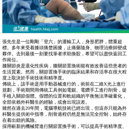
張先生是一位剛剛「登六」的運輸工人，身形肥胖，體重超
標。多年來受着膝頭痛楚困擾，止痛藥隨身、物理治療師變成
夥伴。去到最後一刻要找筆者求助換骹，希望可以盡快返回工
作崗位。
膝關節炎是退化性疾病，膝關節置換術能有效改善這些患者的
生活質素。然而，關節置換手術的臨床結果和存活率在很大程
度上取決於手術技術和精準度。
傳統上，該手術是用手動器械進行的，術前在二維X光上進行
規劃，手術期間用傳統工具例如電鋸、電鑽手工進行削骨，徒
手植入關節假體。假體的位置和軟組織的平衡無法準確量化，
全部依賴外科醫生的經驗，或會出現誤差。
雖然在過去20年間，電腦導航技術已經出現，但這亦只能為外
科醫生提供術中指導，削骨過程仍然是無法完全控制，始終存
在着出錯的風險。
採用嶄新的機械臂進行關節置換手術，可以提高手術精準度、