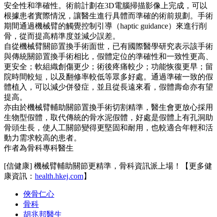
安全性和準確性。術前計劃在3D電腦掃描影像上完成，可以
根據患者實際情況，讓醫生進行具體而準確的術前規劃。手術
期間通過機械臂的觸覺控制引導（haptic guidance）來進行削
骨，從而提高精準度並減少誤差。
自從機械臂關節置換手術面世，已有國際醫學研究表示該手術
與傳統關節置換手術相比，假體定位的準確性和一致性更高、
更安全；軟組織創傷更少；術後疼痛較少；功能恢復更早；留
院時間較短，以及翻修率較低等眾多好處。通過準確一致的假
體植入，可以減少併發症，並且從長遠來看，假體壽命亦有望
提高。
亦由於機械臂輔助關節置換手術切割精準，醫生會更放心採用
生物型假體，取代傳統的骨水泥假體，好處是假體上有孔洞助
骨頭生長，使人工關節變得更堅固和耐用，也較適合年輕和活
動力需求較高的患者。
作者為骨科專科醫生
[信健康] 機械臂輔助關節更精準，骨科資訊派上場！【更多健
康資訊：
health.hkej.com
】
俠骨仁心
骨科
胡兆邦醫生