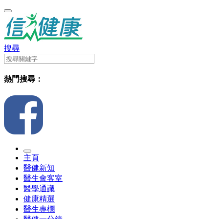
搜尋
熱門搜尋：
主頁
醫健新知
醫生會客室
醫學通識
健康精選
醫生專欄