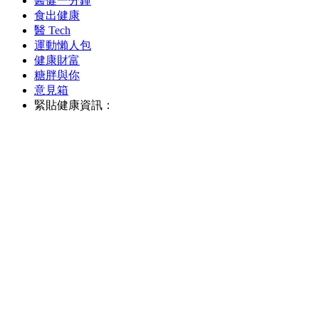
醫健一分鐘
食出健康
醫 Tech
運動懶人包
健康財富
糖胖與你
意見箱
緊貼健康資訊：