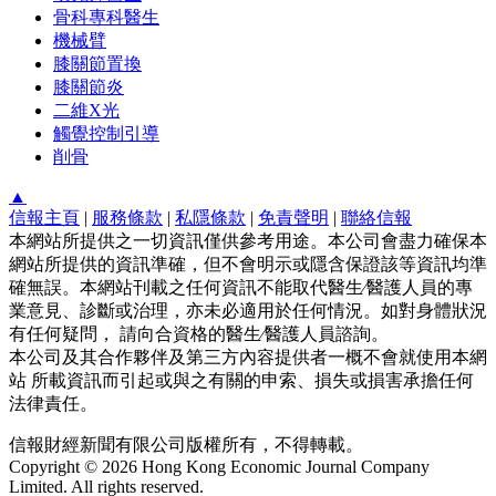
骨科專科醫生
機械臂
膝關節置換
膝關節炎
二維X光
觸覺控制引導
削骨
▲
信報主頁
|
服務條款
|
私隱條款
|
免責聲明
|
聯絡信報
本網站所提供之一切資訊僅供參考用途。本公司會盡力確保本
網站所提供的資訊準確，但不會明示或隱含保證該等資訊均準
確無誤。本網站刊載之任何資訊不能取代醫生∕醫護人員的專
業意見、診斷或治理，亦未必適用於任何情況。如對身體狀況
有任何疑問， 請向合資格的醫生∕醫護人員諮詢。
本公司及其合作夥伴及第三方內容提供者一概不會就使用本網
站 所載資訊而引起或與之有關的申索、損失或損害承擔任何
法律責任。
信報財經新聞有限公司版權所有，不得轉載。
Copyright © 2026 Hong Kong Economic Journal Company
Limited. All rights reserved.