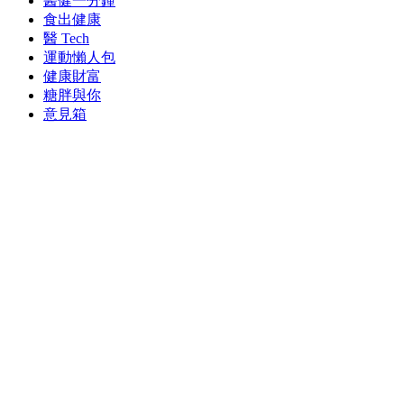
醫健一分鐘
食出健康
醫 Tech
運動懶人包
健康財富
糖胖與你
意見箱