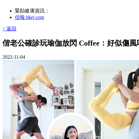
緊貼健康資訊：
信報 hkej.com
< 返回
偕老公確診玩瑜伽放閃 Coffee：好似傷
2022-11-04