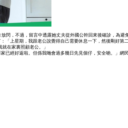
伽的相片放閃，不過，留言中透露她丈夫從外國公幹回來後確診，為
e留言：「上星期，我跟老公說覺得自己需要休息一下，然後剛好
我就在家裏照顧老公。」
過而家已經好返啦。但係我哋會過多幾日先見個仔，安全啲。」網民