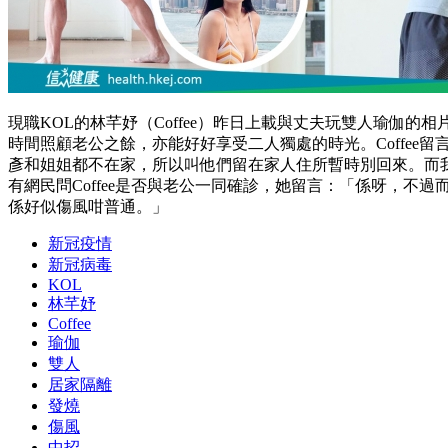
現職KOL的林芊妤（Coffee）昨日上載與丈夫玩雙人瑜
時間照顧老公之餘，亦能好好享受二人獨處的時光。Coffe
彥和姐姐都不在家，所以叫他們留在家人住所暫時別回來。而
有網民問Coffee是否與老公一同確診，她留言：「係呀，不
係好似傷風咁普通。」
新冠疫情
新冠病毒
KOL
林芊妤
Coffee
瑜伽
雙人
居家隔離
發燒
傷風
中招