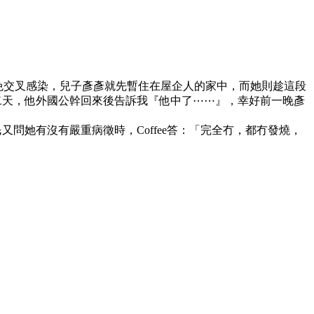
避免交叉感染，兒子彥彥就先暫住在屋企人的家中，而她則趁這段
第二天，他外國公幹回來後告訴我『他中了⋯⋯』，幸好前一晚彥
又問她有沒有嚴重病徵時，Coffee答：「完全冇，都冇發燒，