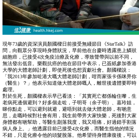
現年73歲的資深演員顏國樑日前接受無綫節目《StarTalk》訪
問，向觀眾分享現時身體狀況，早前他在台慶時透露患上鱗狀
細胞癌，已接受4次免疫治療及化療，導致聲帶與以前不同，
無法發出低音。樂觀抗癌的他在節目中表示，已簽紙參加香港
大學的大體老師計劃，即使死後也想貢獻社會。顏國樑說：
「我2013年參加咗港大嘅大體老師計劃，咁而家張卡係咪畀你
（醫生）？」他表示知道做大體老師嘅人，離世後遺體要即時
處理。
對於生死，顏國樑表示早已看淡：「其實死亡都係輪住嚟，生
老病死邊個避到？好多個走咗，子明哥（余子明）、嘉玲姐，
睇你點走，可以避到就避，避唔到就去做大體老師，有啲意
思，走嘅時候對社會有用，我生前帶畀大家快樂，死後對大家
身體都有啲幫助，等醫生劏落我度，我又唔痛，好過錯手割落
病人身上。」他透露目前已接受4次化療，而醫生指他的情況
不錯，只是化療令他的頭髮脫落。他希望待身體康復後，可以