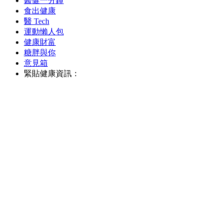
醫健一分鐘
食出健康
醫 Tech
運動懶人包
健康財富
糖胖與你
意見箱
緊貼健康資訊：