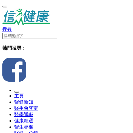
搜尋
熱門搜尋：
主頁
醫健新知
醫生會客室
醫學通識
健康精選
醫生專欄