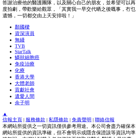
答謝治療他的醫護團隊，以及關心自己的朋友，並希望可以再
度拍劇，帶歡樂給觀眾，「其實我一早交代晒之後嘅事，冇乜
遺憾，一切都交由上天安排啦！」
顏國樑
資深演員
無綫
TVB
StarTalk
鱗狀細胞癌
免疫治療
化療
香港大學
大體老師
貢獻社會
遺愛人間
余子明
▲
信報主頁
|
服務條款
|
私隱條款
|
免責聲明
|
聯絡信報
本網站所提供之一切資訊僅供參考用途。本公司會盡力確保本
網站所提供的資訊準確，但不會明示或隱含保證該等資訊均準