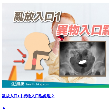
亂放入口1｜異物入口點處理？
▲