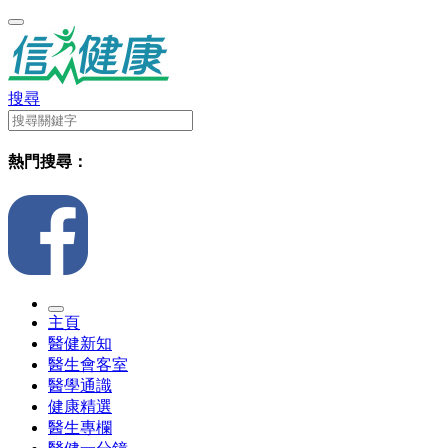
搜尋
熱門搜尋：
主頁
醫健新知
醫生會客室
醫學通識
健康精選
醫生專欄