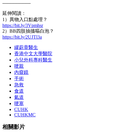
-------------------
延伸閱讀：
1）異物入口點處理？
https://bit.ly/3Vpmhsr
2）BB四肢抽搐嘔白泡？
https://bit.ly/2UJTl3a
繆蔚章醫生
香港中文大學醫院
小兒外科專科醫生
哽親
內窺鏡
手術
急救
食道
氣道
哽塞
CUHK
CUHKMC
相關影片