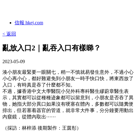
信報 hkej.com
< 返回
亂放入口2｜亂吞入口有樣睇？
2023-05-09
湊小朋友最緊要一眼關七，稍一不慎就易發生意外，不過小心
小心再小心，都好難避免到小朋友一時手快口快，將東西放了
入口，有時真是吞了什麼都不知。
不過，據香港中文大學醫院小兒外科專科醫生繆蔚章醫生表
示，其實都可以從種種迹象都可以留意到，小朋友是否吞了異
物，她指大部分異口如果沒有哽塞在體內，多數都可以隨糞便
排出，但若塞着器官的管道，就非常大件事，分分鐘要用動出
內窺鏡，從體內取出⋯⋯
（採訪：林梓添 後期製作：王茵彤）