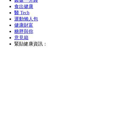
醫健一分鐘
食出健康
醫 Tech
運動懶人包
健康財富
糖胖與你
意見箱
緊貼健康資訊：