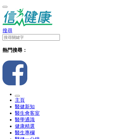
搜尋
熱門搜尋：
主頁
醫健新知
醫生會客室
醫學通識
健康精選
醫生專欄