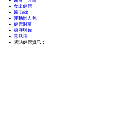
醫健一分鐘
食出健康
醫 Tech
運動懶人包
健康財富
糖胖與你
意見箱
緊貼健康資訊：