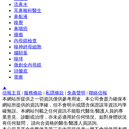
流鼻水
耳鼻喉科醫生
鼻黏液
嗅覺
鼻咽癌
腫瘤
內視鏡檢查
嗅神經母細胞
腦額葉
嗅球
微創全內視鏡
頭髗底
電療
▲
信報主頁
|
服務條款
|
私隱條款
|
免責聲明
|
聯絡信報
本網站所提供之一切資訊僅供參考用途。本公司會盡力確保本
網站所提供的資訊準確，但不會明示或隱含保證該等資訊均準
確無誤。本網站刊載之任何資訊不能取代醫生∕醫護人員的專
業意見、診斷或治理，亦未必適用於任何情況。如對身體狀況
有任何疑問， 請向合資格的醫生∕醫護人員諮詢。