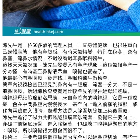
陳先生是一位50多歲的管理人員，一直身體健康，也很注重自
己身體狀態。他有鼻敏感，有時天氣轉變，特別在秋冬，會有
鼻塞、流鼻水情況，不過沒看過耳鼻喉科醫生。
這幾天天氣炎熱，陳先生發覺又有鼻塞現象，這種氣候鼻塞十
分奇怪，有時甚至鼻黏液帶血，嗅覺也變差了。
他最擔心有鼻咽癌，於是找耳鼻喉科醫生做檢查。
簡單內視鏡檢查已經見到鼻內有一腫瘤，範圍十分大，不是一
般鼻咽癌。活組織檢查發覺是比較罕見的嗅神經母細胞瘤。
嗅神經母細胞瘤顧名思義，來自鼻腔內的嗅神經。它是一種癌
症，會在中間鼻腔內慢慢長大，甚至向上進入前額的腦部，或
移向兩邊進入眼睛。處理方法是大範圍切除加上術後電療。
陳先生進行了磁力共振確認腫瘤牽涉範圍，發覺它主要向上，
穿破了前額底頭骨，進入腦額葉，也破壞了嗅神經聚集的地方
︰嗅球。所以嗅覺很大機會回復不了。
技術上，主要考慮這個腫瘤是否完全可以經鼻腔切除，有些十