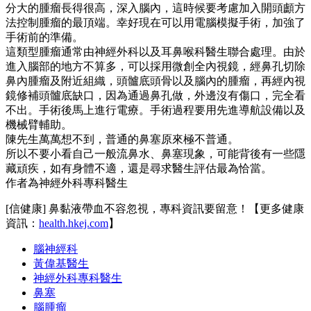
分大的腫瘤長得很高，深入腦內，這時候要考慮加入開頭顱方
法控制腫瘤的最頂端。幸好現在可以用電腦模擬手術，加強了
手術前的準備。
這類型腫瘤通常由神經外科以及耳鼻喉科醫生聯合處理。由於
進入腦部的地方不算多，可以採用微創全內視鏡，經鼻孔切除
鼻內腫瘤及附近組織，頭髗底頭骨以及腦內的腫瘤，再經內視
鏡修補頭髗底缺口，因為通過鼻孔做，外邊沒有傷口，完全看
不出。手術後馬上進行電療。手術過程要用先進導航設備以及
機械臂輔助。
陳先生萬萬想不到，普通的鼻塞原來極不普通。
所以不要小看自己一般流鼻水、鼻塞現象，可能背後有一些隱
藏頑疾，如有身體不適，還是尋求醫生評估最為恰當。
作者為神經外科專科醫生
[信健康] 鼻黏液帶血不容忽視，專科資訊要留意！【更多健康
資訊：
health.hkej.com
】
腦神經科
黃偉基醫生
神經外科專科醫生
鼻塞
腦腫瘤