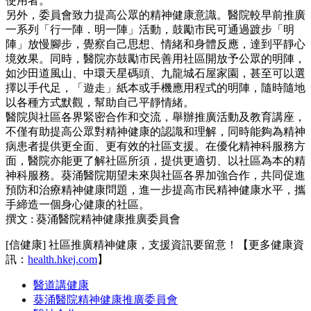
使用者。
另外，委員會致力提高公眾的精神健康意識。醫院較早前推廣
一系列「行一陣．明一陣」活動，鼓勵市民可通過踱步「明
陣」放慢腳步，覺察自己思想、情緒和身體反應，達到平靜心
境效果。同時，醫院亦鼓勵市民善用社區開放予公眾的明陣，
如沙田道風山、中環天星碼頭、九龍城石屋家園，甚至可以選
擇以手代足，「遊走」紙本或手機應用程式的明陣，隨時隨地
以各種方式默觀，幫助自己平靜情緒。
醫院與社區各界緊密合作和交流，舉辦推廣活動及教育講座，
不僅有助提高公眾對精神健康的認識和理解，同時能夠為精神
病患者提供更全面、更有效的社區支援。在優化精神科服務方
面，醫院亦能更了解社區所須，提供更適切、以社區為本的精
神科服務。葵涌醫院期望未來與社區各界加強合作，共同促進
預防和治療精神健康問題，進一步提高市民精神健康水平，攜
手締造一個身心健康的社區。
撰文 : 葵涌醫院精神健康推廣委員會
[信健康] 社區推廣精神健康，支援資訊要留意！【更多健康資
訊：
health.hkej.com
】
醫道講健康
葵涌醫院精神健康推廣委員會