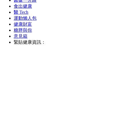
醫健一分鐘
食出健康
醫 Tech
運動懶人包
健康財富
糖胖與你
意見箱
緊貼健康資訊：