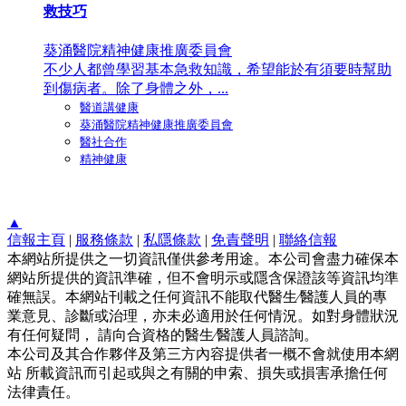
救技巧
葵涌醫院精神健康推廣委員會
不少人都曾學習基本急救知識，希望能於有須要時幫助
到傷病者。除了身體之外，...
醫道講健康
葵涌醫院精神健康推廣委員會
醫社合作
精神健康
▲
信報主頁
|
服務條款
|
私隱條款
|
免責聲明
|
聯絡信報
本網站所提供之一切資訊僅供參考用途。本公司會盡力確保本
網站所提供的資訊準確，但不會明示或隱含保證該等資訊均準
確無誤。本網站刊載之任何資訊不能取代醫生∕醫護人員的專
業意見、診斷或治理，亦未必適用於任何情況。如對身體狀況
有任何疑問， 請向合資格的醫生∕醫護人員諮詢。
本公司及其合作夥伴及第三方內容提供者一概不會就使用本網
站 所載資訊而引起或與之有關的申索、損失或損害承擔任何
法律責任。