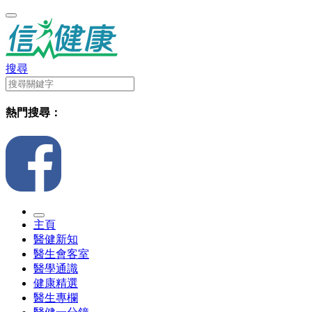
搜尋
熱門搜尋：
主頁
醫健新知
醫生會客室
醫學通識
健康精選
醫生專欄